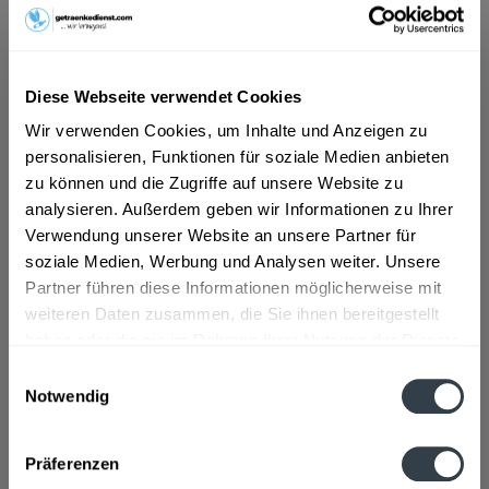
ab 101,01 € *
Inhalt:
3 Liter (33,67 € * / 1 Liter)
Diese Webseite verwendet Cookies
inkl. MwSt.
ggf. zzgl. Erschwerniszuschlag
Vorrätig
Wir verwenden Cookies, um Inhalte und Anzeigen zu
MEHRWEG
personalisieren, Funktionen für soziale Medien anbieten
zu können und die Zugriffe auf unsere Website zu
+2,40 € Pfand
analysieren. Außerdem geben wir Informationen zu Ihrer
Verwendung unserer Website an unsere Partner für
In den
Warenkorb
soziale Medien, Werbung und Analysen weiter. Unsere
Partner führen diese Informationen möglicherweise mit
Artikel-Nr.:
24880
weiteren Daten zusammen, die Sie ihnen bereitgestellt
Verfügbar in:
haben oder die sie im Rahmen Ihrer Nutzung der Dienste
gesammelt haben.
Beschreibung
Einwilligungsauswahl
mehr
Notwendig
Datenschutzbestimmungen
"EiszeitQuell sanft perlend 6 x 0,5l"
Präferenzen