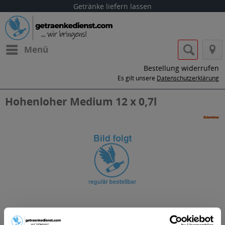
Getränke liefern lassen
Menü
Bestellung widerrufen
Es gilt unsere
Datenschutzerklärung
Hohenloher Medium 12 x 0,7l