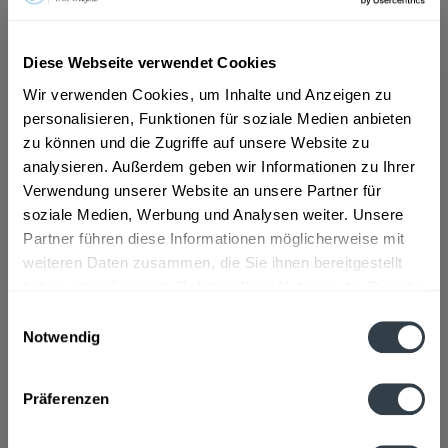
ab 101,01 € *
Diese Webseite verwendet Cookies
Inhalt:
8.4 Liter (12,03 € * / 1 Liter)
Wir verwenden Cookies, um Inhalte und Anzeigen zu
inkl. MwSt.
ggf. zzgl. Erschwerniszuschlag
personalisieren, Funktionen für soziale Medien anbieten
Vorrätig
MEHRWEG
zu können und die Zugriffe auf unsere Website zu
analysieren. Außerdem geben wir Informationen zu Ihrer
+3,30 € Pfand
Verwendung unserer Website an unsere Partner für
soziale Medien, Werbung und Analysen weiter. Unsere
In den
Warenkorb
Partner führen diese Informationen möglicherweise mit
weiteren Daten zusammen, die Sie ihnen bereitgestellt
Artikel-Nr.:
27566
haben oder die sie im Rahmen Ihrer Nutzung der Dienste
Verfügbar in:
gesammelt haben.
Einwilligungsauswahl
Notwendig
Beschreibung
Datenschutzbestimmungen
mehr
Präferenzen
Zutaten und Allergene