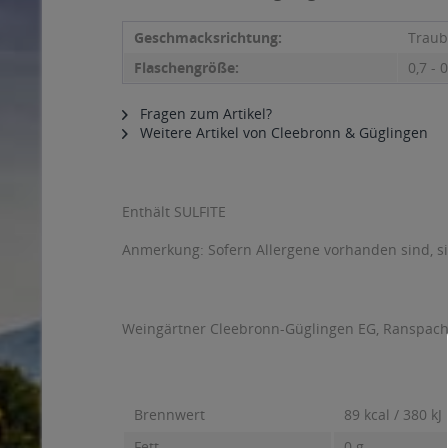
Geschmacksrichtung:
Traub
Flaschengröße:
0,7 - 0
Fragen zum Artikel?
Weitere Artikel von Cleebronn & Güglingen
Enthält SULFITE
Anmerkung: Sofern Allergene vorhanden sind, 
Weingärtner Cleebronn-Güglingen EG, Ranspach
Brennwert
89 kcal / 380 kJ
Fett
0 g