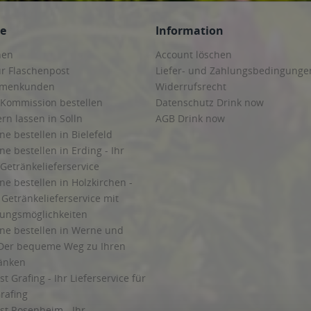
ce
Information
hen
Account löschen
ur Flaschenpost
Liefer- und Zahlungsbedingunge
irmenkunden
Widerrufsrecht
 Kommission bestellen
Datenschutz Drink now
ern lassen in Solln
AGB Drink now
ne bestellen in Bielefeld
ne bestellen in Erding - Ihr
Getränkelieferservice
ne bestellen in Holzkirchen -
Getränkelieferservice mit
lungsmöglichkeiten
ine bestellen in Werne und
Der bequeme Weg zu Ihren
ränken
t Grafing - Ihr Lieferservice für
rafing
st Rosenheim - Ihr