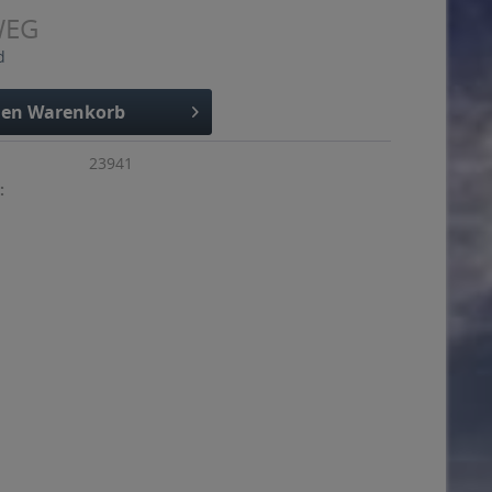
WEG
d
den
Warenkorb
23941
: