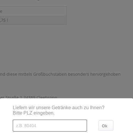
e
,75 l
sind diese mittels Großbuchstaben besonders hervorgehoben
er Straße 1 74389 Cleebronn