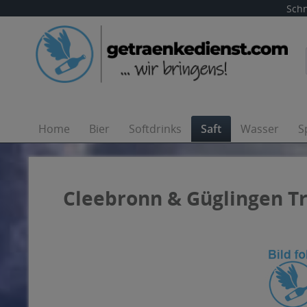
Schn
Home
Bier
Softdrinks
Saft
Wasser
S
Cleebronn & Güglingen T