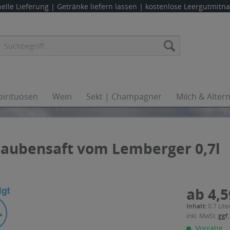
elle Lieferung |
Getränke liefern lassen
| kostenlose Leergutmit
pirituosen
Wein
Sekt | Champagner
Milch & Alter
raubensaft vom Lemberger 0,7l
ab 4,5
Inhalt:
0.7 Lite
inkl. MwSt.
ggf.
Vorrätig