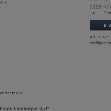
MEHR
+0,15 € Pfan
In 
Artikel-Nr.:
Verfügbar in
wertangaben
t vom Lemberger 0,7l"