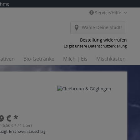
nahme
Service/Hilfe
Wähle Deine Stadt!
Bestellung widerrufen
Es gilt unsere
Datenschutzerklärung
nativen
Bio-Getränke
Milch | Eis
Mischkästen
Ha
9 € *
r (6,56 € * / 1 Liter)
 zzgl. Erschwerniszuschlag