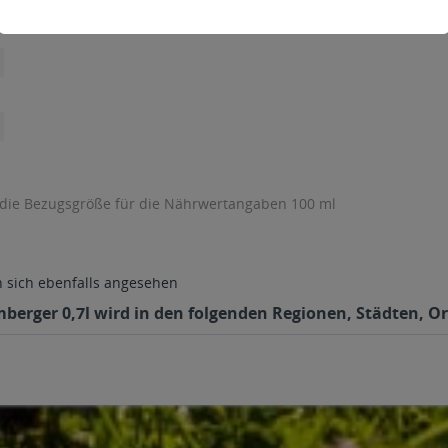
 die Bezugsgröße für die Nährwertangaben 100 ml
sich ebenfalls angesehen
rger 0,7l wird in den folgenden Regionen, Städten, Ort