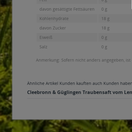
davon gesättigte Fettsäuren
0 g
Kohlenhydrate
18 g
davon Zucker
18 g
Eiweiß
0 g
Salz
0 g
Anmerkung: Sofern nicht anders angegeben, ist
Ähnliche Artikel
Kunden kauften auch
Kunden haben 
Cleebronn & Güglingen Traubensaft vom Lembe