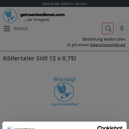
Getränke liefern lassen
Menü
Bestellung widerrufen
Es gilt unsere
Datenschutzerklärung
Köllertaler Still 12 x 0,75l