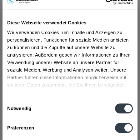
ab 5,79 € *
Diese Webseite verwendet Cookies
Inhalt:
9 Liter (0,64 € * / 1 Liter)
inkl. MwSt.
ggf. zzgl. Erschwerniszuschlag
Wir verwenden Cookies, um Inhalte und Anzeigen zu
Vorrätig
personalisieren, Funktionen für soziale Medien anbieten
MEHRWEG
zu können und die Zugriffe auf unsere Website zu
+3,30 € Pfand
analysieren. Außerdem geben wir Informationen zu Ihrer
Verwendung unserer Website an unsere Partner für
In den
Warenkorb
soziale Medien, Werbung und Analysen weiter. Unsere
Partner führen diese Informationen möglicherweise mit
weiteren Daten zusammen, die Sie ihnen bereitgestellt
Artikel-Nr.:
28495
haben oder die sie im Rahmen Ihrer Nutzung der Dienste
Verfügbar in:
gesammelt haben.
Einwilligungsauswahl
Notwendig
Beschreibung
Datenschutzbestimmungen
mehr
Präferenzen
Zutaten und Allergene