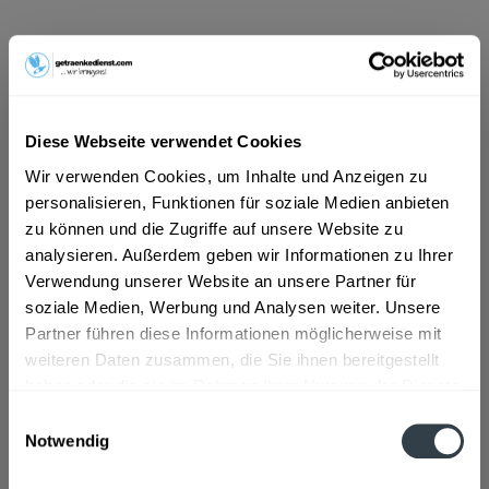
ab 7,79 € *
Inhalt:
8.4 Liter (0,93 € * / 1 Liter)
inkl. MwSt.
ggf. zzgl. Erschwerniszuschlag
Diese Webseite verwendet Cookies
Vorrätig
Wir verwenden Cookies, um Inhalte und Anzeigen zu
MEHRWEG
personalisieren, Funktionen für soziale Medien anbieten
+3,30 € Pfand
zu können und die Zugriffe auf unsere Website zu
analysieren. Außerdem geben wir Informationen zu Ihrer
In den
Warenkorb
Verwendung unserer Website an unsere Partner für
soziale Medien, Werbung und Analysen weiter. Unsere
Artikel-Nr.:
28899
Partner führen diese Informationen möglicherweise mit
Verfügbar in:
weiteren Daten zusammen, die Sie ihnen bereitgestellt
haben oder die sie im Rahmen Ihrer Nutzung der Dienste
Beschreibung
gesammelt haben.
mehr
Einwilligungsauswahl
Notwendig
"Labertaler Stephanie Brunnen Medium 12 x
Datenschutzbestimmungen
0,7l"