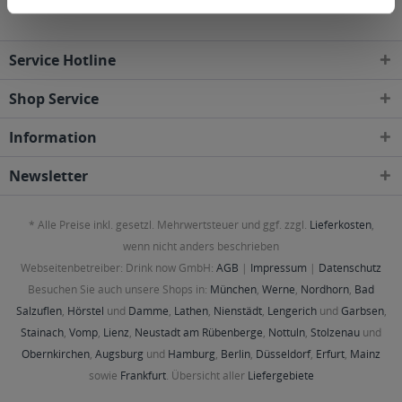
Service Hotline
Shop Service
Information
Newsletter
* Alle Preise inkl. gesetzl. Mehrwertsteuer und ggf. zzgl.
Lieferkosten
,
wenn nicht anders beschrieben
Webseitenbetreiber: Drink now GmbH:
AGB
|
Impressum
|
Datenschutz
Besuchen Sie auch unsere Shops in:
München
,
Werne
,
Nordhorn
,
Bad
Salzuflen
,
Hörstel
und
Damme
,
Lathen
,
Nienstädt
,
Lengerich
und
Garbsen
,
Stainach
,
Vomp
,
Lienz
,
Neustadt am Rübenberge
,
Nottuln
,
Stolzenau
und
Obernkirchen
,
Augsburg
und
Hamburg
,
Berlin
,
Düsseldorf
,
Erfurt
,
Mainz
sowie
Frankfurt
. Übersicht aller
Liefergebiete