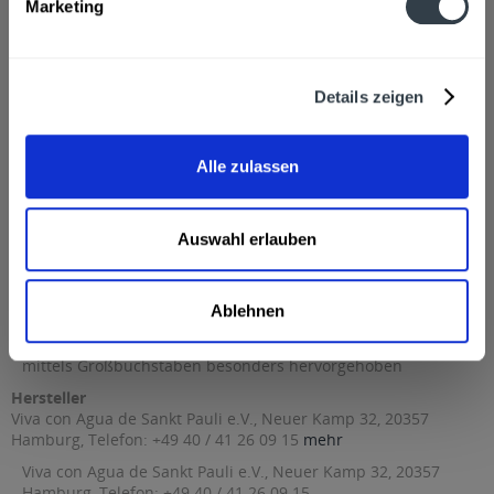
Marketing
Beschreibung
mehr
Details zeigen
"Viva con Agua leise 20 x 0,5l"
Flaschengröße:
0,5 l
Alle zulassen
Fragen zum Artikel?
Weitere Artikel von Viva con Agua
Auswahl erlauben
Zutaten und Allergene
Quellwasser ohne Kohlensäure
mehr
Quellwasser ohne Kohlensäure
Ablehnen
Anmerkung: Sofern Allergene vorhanden sind, sind diese
mittels Großbuchstaben besonders hervorgehoben
Hersteller
Viva con Agua de Sankt Pauli e.V., Neuer Kamp 32, 20357
Hamburg, Telefon: +49 40 / 41 26 09 15
mehr
Viva con Agua de Sankt Pauli e.V., Neuer Kamp 32, 20357
Hamburg, Telefon: +49 40 / 41 26 09 15