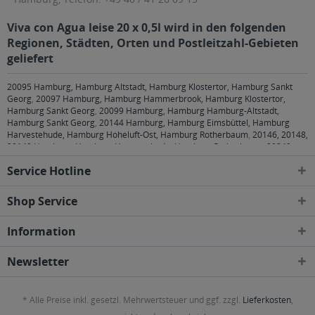
Viva con Agua leise 20 x 0,5l wird in den folgenden
Regionen, Städten, Orten und Postleitzahl-Gebieten
geliefert
20095 Hamburg, Hamburg Altstadt, Hamburg Klostertor, Hamburg Sankt
Georg
,
20097 Hamburg, Hamburg Hammerbrook, Hamburg Klostertor,
Hamburg Sankt Georg
,
20099 Hamburg, Hamburg Hamburg-Altstadt,
Hamburg Sankt Georg
,
20144 Hamburg, Hamburg Eimsbüttel, Hamburg
Harvestehude, Hamburg Hoheluft-Ost, Hamburg Rotherbaum
,
20146, 20148,
20149 Hamburg, Hamburg Harvestehude, Hamburg Rotherbaum
,
20249
Hamburg, Hamburg Eppendorf, Hamburg Harvestehude, Hamburg Hoheluft-
Service Hotline
Ost, Hamburg Winterhude
,
20251 Hamburg, Hamburg Alsterdorf, Hamburg
Eppendorf, Hamburg Hoheluft-Ost
,
20253 Hamburg, Hamburg Eimsbüttel,
Hamburg Harvestehude, Hamburg Hoheluft-Ost, Hamburg Hoheluft-West,
Shop Service
Hamburg Lokstedt
,
20255 Hamburg, Hamburg Eimsbüttel, Hamburg
Hoheluft-West, Hamburg Lokstedt, Hamburg Stellingen
,
20257 Hamburg,
Information
Hamburg Altona-Nord, Hamburg Eimsbüttel
,
20259 Hamburg, Hamburg
Eimsbüttel
,
20354 Hamburg, Hamburg Neustadt, Hamburg Rotherbaum,
Hamburg Sankt Pauli
,
20355 Hamburg, Hamburg Neustadt, Hamburg Sankt
Newsletter
Pauli
,
20357 Hamburg, Hamburg Altona-Altstadt, Hamburg Altona-Nord,
Hamburg Eimsbüttel, Hamburg Rotherbaum, Hamburg Sankt Pauli
,
20359
Hamburg, Hamburg Altona-Altstadt, Hamburg Neustadt, Hamburg Sankt
* Alle Preise inkl. gesetzl. Mehrwertsteuer und ggf. zzgl.
Lieferkosten
,
Pauli
,
20457 Hamburg, Hamburg Hamburg-Altstadt, Hamburg Kleiner
Grasbrook, Hamburg Klostertor, Hamburg Neustadt, Hamburg Steinwerder
,