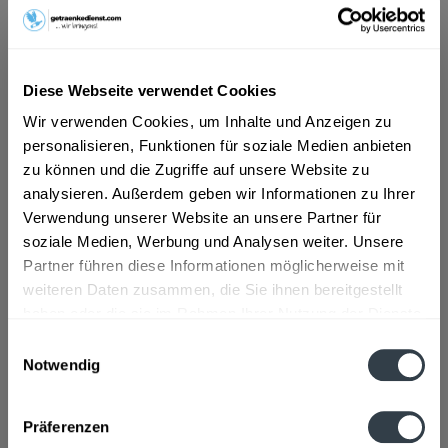
ab 4,39 € *
Inhalt:
9 Liter (0,49 € * / 1 Liter)
Diese Webseite verwendet Cookies
inkl. MwSt.
ggf. zzgl. Erschwerniszuschlag
Vorrätig
Wir verwenden Cookies, um Inhalte und Anzeigen zu
MEHRWEG
personalisieren, Funktionen für soziale Medien anbieten
zu können und die Zugriffe auf unsere Website zu
+3,75 € Pfand
analysieren. Außerdem geben wir Informationen zu Ihrer
Verwendung unserer Website an unsere Partner für
In den
Warenkorb
soziale Medien, Werbung und Analysen weiter. Unsere
Partner führen diese Informationen möglicherweise mit
Artikel-Nr.:
35193
weiteren Daten zusammen, die Sie ihnen bereitgestellt
Verfügbar in:
haben oder die sie im Rahmen Ihrer Nutzung der Dienste
gesammelt haben.
Beschreibung
Einwilligungsauswahl
mehr
Notwendig
Datenschutzbestimmungen
"Wüteria Schlossbrunnen Sport 9 x 1l"
Präferenzen
Flaschengröße:
1 - 1,5 l