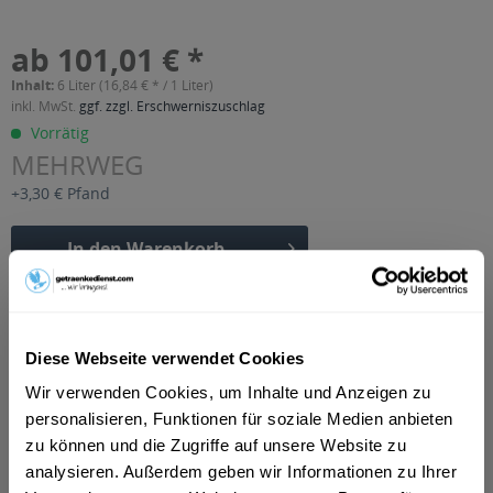
ab 101,01 € *
Inhalt:
6 Liter (16,84 € * / 1 Liter)
inkl. MwSt.
ggf. zzgl. Erschwerniszuschlag
Vorrätig
MEHRWEG
+3,30 € Pfand
In den
Warenkorb
Artikel-Nr.:
34398
Verfügbar in:
Diese Webseite verwendet Cookies
Beschreibung
Wir verwenden Cookies, um Inhalte und Anzeigen zu
mehr
personalisieren, Funktionen für soziale Medien anbieten
"Vielanker Zitrone Limonade Bügelflasche 12
zu können und die Zugriffe auf unsere Website zu
x 0,5l"
analysieren. Außerdem geben wir Informationen zu Ihrer