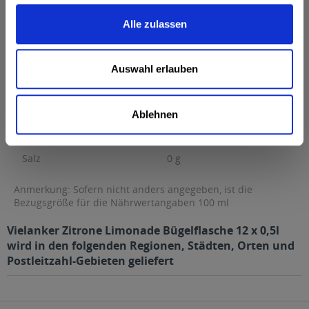
0 g Kohlenhydrate...
mehr
Alle zulassen
Brennwert
42 kcal / 179 kJ
Fett
0 g
Auswahl erlauben
davon gesättigte Fettsäuren
0 g
Kohlenhydrate
11 g
davon Zucker
11 g
Ablehnen
Eiweiß
0 g
Salz
0 g
Anmerkung: Sofern nicht anders angegeben, ist die
Bezugsgröße für die Nährwertangaben 100 ml
Vielanker Zitrone Limonade Bügelflasche 12 x 0,5l
wird in den folgenden Regionen, Städten, Orten und
Postleitzahl-Gebieten geliefert