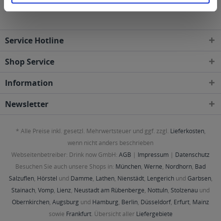
Postleitzahl-Gebieten geliefert
Service Hotline
Shop Service
Information
Newsletter
* Alle Preise inkl. gesetzl. Mehrwertsteuer und ggf. zzgl.
Lieferkosten
,
wenn nicht anders beschrieben
Webseitenbetreiber: Drink now GmbH:
AGB
|
Impressum
|
Datenschutz
Besuchen Sie auch unsere Shops in:
München
,
Werne
,
Nordhorn
,
Bad
Salzuflen
,
Hörstel
und
Damme
,
Lathen
,
Nienstädt
,
Lengerich
und
Garbsen
,
Stainach
,
Vomp
,
Lienz
,
Neustadt am Rübenberge
,
Nottuln
,
Stolzenau
und
Obernkirchen
,
Augsburg
und
Hamburg
,
Berlin
,
Düsseldorf
,
Erfurt
,
Mainz
sowie
Frankfurt
. Übersicht aller
Liefergebiete