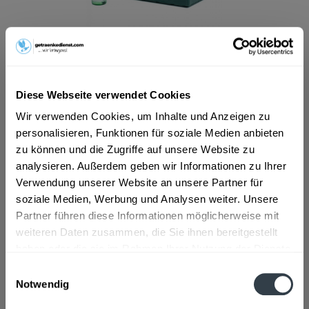
ab 10,19 € *
Inhalt:
10 Liter (1,02 € * / 1 Liter)
inkl. MwSt.
ggf. zzgl. Erschwerniszuschlag
Diese Webseite verwendet Cookies
Vorrätig
MEHRWEG
Wir verwenden Cookies, um Inhalte und Anzeigen zu
personalisieren, Funktionen für soziale Medien anbieten
+4,50 € Pfand
zu können und die Zugriffe auf unsere Website zu
analysieren. Außerdem geben wir Informationen zu Ihrer
In den
Warenkorb
Verwendung unserer Website an unsere Partner für
soziale Medien, Werbung und Analysen weiter. Unsere
Artikel-Nr.:
11334
Partner führen diese Informationen möglicherweise mit
Verfügbar in:
weiteren Daten zusammen, die Sie ihnen bereitgestellt
haben oder die sie im Rahmen Ihrer Nutzung der Dienste
Beschreibung
gesammelt haben.
Einwilligungsauswahl
"Natürliches Bad Brambacher Mineralwasser  Vom Besten
Notwendig
der Natur. Mit einem ausgewogenen...
mehr
Datenschutzbestimmungen