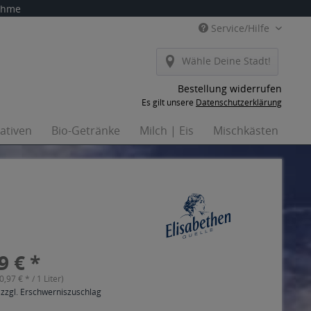
nahme
Service/Hilfe
Wähle Deine Stadt!
Bestellung widerrufen
Es gilt unsere
Datenschutzerklärung
nativen
Bio-Getränke
Milch | Eis
Mischkästen
Ha
9 € *
(0,97 € * / 1 Liter)
 zzgl. Erschwerniszuschlag