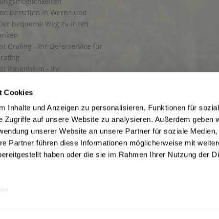
lungsmöglichkeiten
ine bestellen in Werne und
Der bequeme Weg zu Ihren
ränken
t Grafing - Ihr Lieferservice für
rafing
st Rosenheim - Ihr
r Getränkeservice in Rosenheim
ng
t Cookies
rung in Starnberg
 Inhalte und Anzeigen zu personalisieren, Funktionen für sozia
e Zugriffe auf unsere Website zu analysieren. Außerdem geben w
 für Getränke
rwendung unserer Website an unsere Partner für soziale Medien
etränke
re Partner führen diese Informationen möglicherweise mit weite
ereitgestellt haben oder die sie im Rahmen Ihrer Nutzung der D
en
ise inkl. gesetzl. Mehrwertsteuer und ggf. zzgl.
Lieferkosten
, wenn nicht anders b
hutz
Besuchen Sie auch unsere Shops in:
München
,
Werne
,
Nordhorn
,
Bad Salzuf