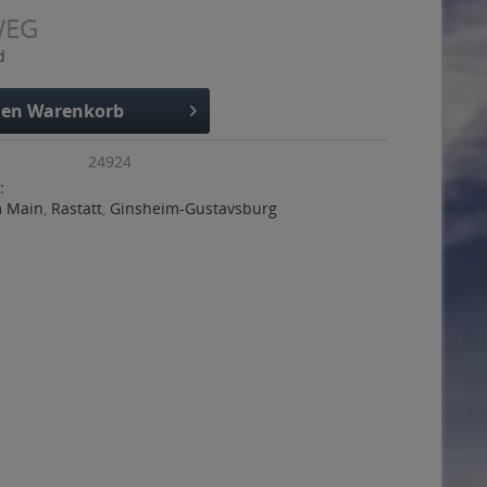
WEG
d
den
Warenkorb
24924
:
m Main
,
Rastatt
,
Ginsheim-Gustavsburg