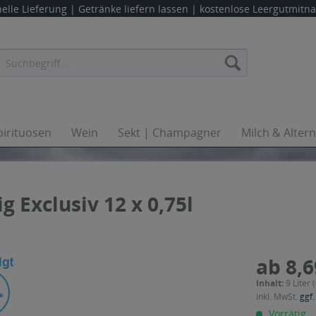
elle Lieferung |
Getränke liefern lassen
| kostenlose Leergutmit
pirituosen
Wein
Sekt | Champagner
Milch & Alter
g Exclusiv 12 x 0,75l
ab 8,6
Inhalt:
9 Liter 
inkl. MwSt.
ggf.
Vorrätig