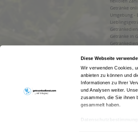
flexiblen Zah
Getränke onl
Umgebung - 
Lieblingsget
Getränkediens
Getränke in G
Getränkedien
zuverlässige
und Umgebu
Diese Webseite verwende
Getränkeliefe
Wir verwenden Cookies, um
Liefergebiet
anbieten zu können und di
Lieferservice
Informationen zu Ihrer Ve
Wir liefern G
und Analysen weiter. Unse
Kontakt
zusammen, die Sie ihnen b
Newsletter
gesammelt haben.
Datenschutzbestimmung
* Alle Pre
Webseitenbetreiber: Drink now GmbH:
AGB
|
Impressum
|
Datensc