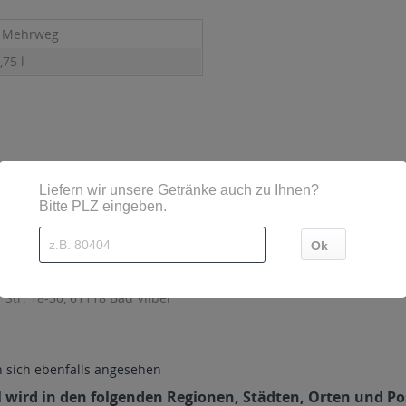
- Mehrweg
,75 l
sind diese mittels Großbuchstaben besonders hervorgehoben
Str. 18-30, 61118 Bad Vilbel
sich ebenfalls angesehen
5l wird in den folgenden Regionen, Städten, Orten und Po