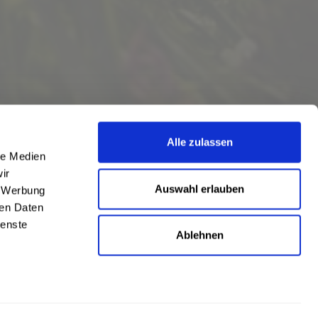
Alle zulassen
le Medien
ir
Auswahl erlauben
, Werbung
ren Daten
ienste
Ablehnen
eschrieben
len
,
Hörstel
und
Damme
,
Lathen
,
Nienstädt
,
Lengerich
und
Garbsen
,