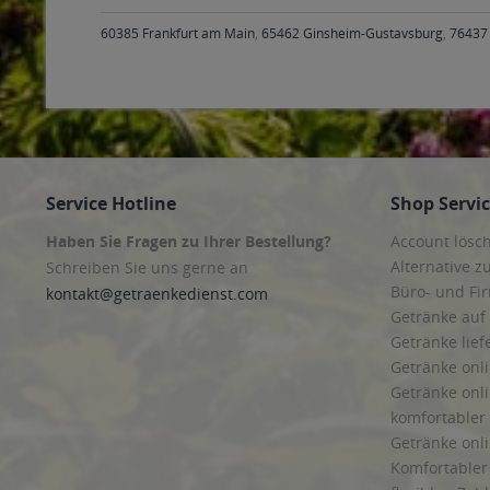
60385 Frankfurt am Main
,
65462 Ginsheim-Gustavsburg
,
76437 
Service Hotline
Shop Servi
Haben Sie Fragen zu Ihrer Bestellung?
Account lösc
Alternative z
Schreiben Sie uns gerne an
Büro- und F
kontakt@getraenkedienst.com
Getränke auf
Getränke lief
Getränke onli
Getränke onli
komfortabler 
Getränke onli
Komfortabler 