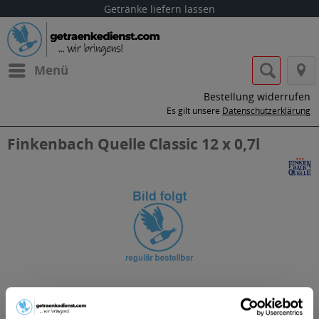
Getränke liefern lassen
Menü
Bestellung widerrufen
Es gilt unsere
Datenschutzerklärung
Finkenbach Quelle Classic 12 x 0,7l