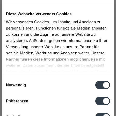
ab 8,79 € *
Diese Webseite verwendet Cookies
Inhalt:
8.4 Liter (1,05 € * / 1 Liter)
Wir verwenden Cookies, um Inhalte und Anzeigen zu
inkl. MwSt.
ggf. zzgl. Erschwerniszuschlag
personalisieren, Funktionen für soziale Medien anbieten
Vorrätig
zu können und die Zugriffe auf unsere Website zu
MEHRWEG
analysieren. Außerdem geben wir Informationen zu Ihrer
+3,30 € Pfand
Verwendung unserer Website an unsere Partner für
soziale Medien, Werbung und Analysen weiter. Unsere
In den
Warenkorb
Partner führen diese Informationen möglicherweise mit
weiteren Daten zusammen, die Sie ihnen bereitgestellt
Artikel-Nr.:
25232
haben oder die sie im Rahmen Ihrer Nutzung der Dienste
Verfügbar in:
gesammelt haben.
Einwilligungsauswahl
Notwendig
Datenschutzbestimmungen
Beschreibung
mehr
Präferenzen
Zutaten und Allergene