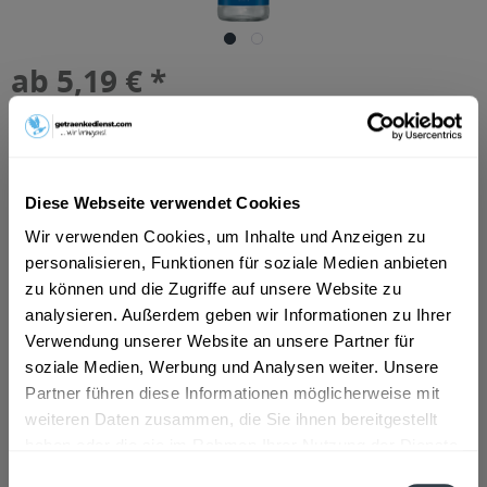
ab 5,19 € *
Inhalt:
9 Liter (0,58 € * / 1 Liter)
inkl. MwSt.
ggf. zzgl. Erschwerniszuschlag
Vorrätig
MEHRWEG
Diese Webseite verwendet Cookies
+3,30 € Pfand
Wir verwenden Cookies, um Inhalte und Anzeigen zu
personalisieren, Funktionen für soziale Medien anbieten
In den
Warenkorb
zu können und die Zugriffe auf unsere Website zu
analysieren. Außerdem geben wir Informationen zu Ihrer
Artikel-Nr.:
25472
Verwendung unserer Website an unsere Partner für
Verfügbar in:
soziale Medien, Werbung und Analysen weiter. Unsere
München
,
Augsburg
,
Rosenheim
,
Freising
,
Dachau
,
Germering
,
Fürstenfeldbruck
,
Erding
,
Friedberg
,
Landsberg am Lech
,
Partner führen diese Informationen möglicherweise mit
Unterschleißheim
,
Königsbrunn
,
Olching
,
Geretsried
,
weiteren Daten zusammen, die Sie ihnen bereitgestellt
Unterhaching
,
Starnberg
,
Vaterstetten
,
Gersthofen
,
Neusäß
,
haben oder die sie im Rahmen Ihrer Nutzung der Dienste
Karlsfeld
gesammelt haben.
Einwilligungsauswahl