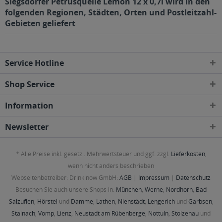
Siegsdorfer Petrusquelle Lemon 12 x 0,7l wird in den
folgenden Regionen, Städten, Orten und Postleitzahl-
Gebieten geliefert
Service Hotline
Shop Service
Information
Newsletter
* Alle Preise inkl. gesetzl. Mehrwertsteuer und ggf. zzgl.
Lieferkosten
,
wenn nicht anders beschrieben
Webseitenbetreiber: Drink now GmbH:
AGB
|
Impressum
|
Datenschutz
Besuchen Sie auch unsere Shops in:
München
,
Werne
,
Nordhorn
,
Bad
Salzuflen
,
Hörstel
und
Damme
,
Lathen
,
Nienstädt
,
Lengerich
und
Garbsen
,
Stainach
,
Vomp
,
Lienz
,
Neustadt am Rübenberge
,
Nottuln
,
Stolzenau
und