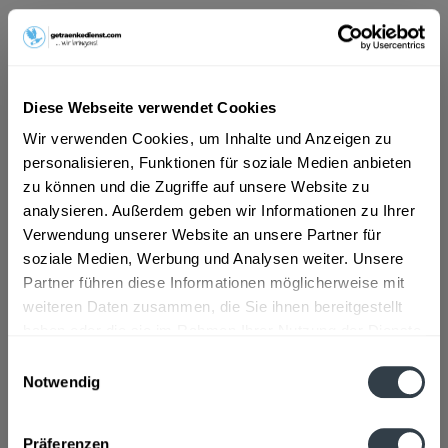
ab 17,89 € *
Inhalt:
4.8 Liter (3,73 € * / 1 Liter)
inkl. MwSt.
ggf. zzgl. Erschwerniszuschlag
Diese Webseite verwendet Cookies
Vorrätig
Wir verwenden Cookies, um Inhalte und Anzeigen zu
MEHRWEG
personalisieren, Funktionen für soziale Medien anbieten
+3,90 € Pfand
zu können und die Zugriffe auf unsere Website zu
analysieren. Außerdem geben wir Informationen zu Ihrer
In den
Warenkorb
Verwendung unserer Website an unsere Partner für
soziale Medien, Werbung und Analysen weiter. Unsere
Artikel-Nr.:
26166
Partner führen diese Informationen möglicherweise mit
Verfügbar in:
weiteren Daten zusammen, die Sie ihnen bereitgestellt
haben oder die sie im Rahmen Ihrer Nutzung der Dienste
Beschreibung
gesammelt haben.
mehr
Einwilligungsauswahl
Notwendig
"Goldberg & Sons Soda Water 24 x 0,2l"
Datenschutzbestimmungen
Präferenzen