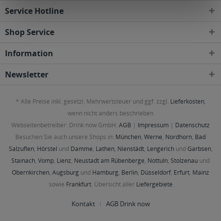
Service Hotline
Shop Service
Information
Newsletter
* Alle Preise inkl. gesetzl. Mehrwertsteuer und ggf. zzgl.
Lieferkosten
,
wenn nicht anders beschrieben
Webseitenbetreiber: Drink now GmbH:
AGB
|
Impressum
|
Datenschutz
Besuchen Sie auch unsere Shops in:
München
,
Werne
,
Nordhorn
,
Bad
Salzuflen
,
Hörstel
und
Damme
,
Lathen
,
Nienstädt
,
Lengerich
und
Garbsen
,
Stainach
,
Vomp
,
Lienz
,
Neustadt am Rübenberge
,
Nottuln
,
Stolzenau
und
Obernkirchen
,
Augsburg
und
Hamburg
,
Berlin
,
Düsseldorf
,
Erfurt
,
Mainz
sowie
Frankfurt
. Übersicht aller
Liefergebiete
Kontakt
AGB Drink now