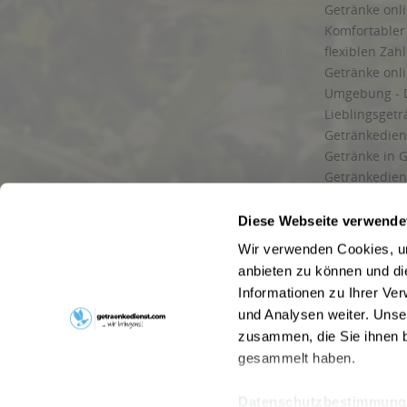
Getränke onli
Komfortabler 
flexiblen Zah
Getränke onl
Umgebung - 
Lieblingsget
Getränkediens
Getränke in G
Getränkedien
zuverlässige
und Umgebu
Diese Webseite verwende
Getränkeliefe
Wir verwenden Cookies, um
Liefergebiet
anbieten zu können und di
Lieferservice
Informationen zu Ihrer Ve
Wir liefern G
und Analysen weiter. Unse
Kontakt
zusammen, die Sie ihnen b
Newsletter
gesammelt haben.
Datenschutzbestimmung