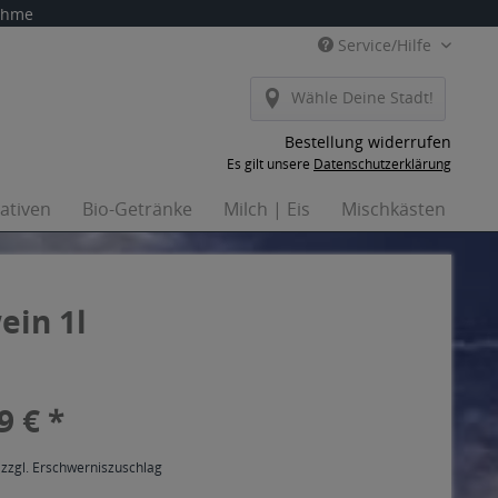
nahme
Service/Hilfe
Wähle Deine Stadt!
Bestellung widerrufen
Es gilt unsere
Datenschutzerklärung
nativen
Bio-Getränke
Milch | Eis
Mischkästen
Ha
ein 1l
9 € *
 zzgl. Erschwerniszuschlag