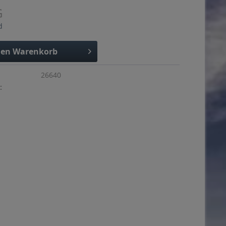
G
d
den
Warenkorb
26640
: