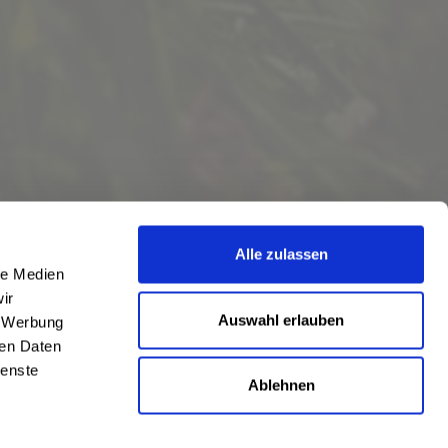
Alle zulassen
le Medien
ir
Auswahl erlauben
, Werbung
ren Daten
ienste
Ablehnen