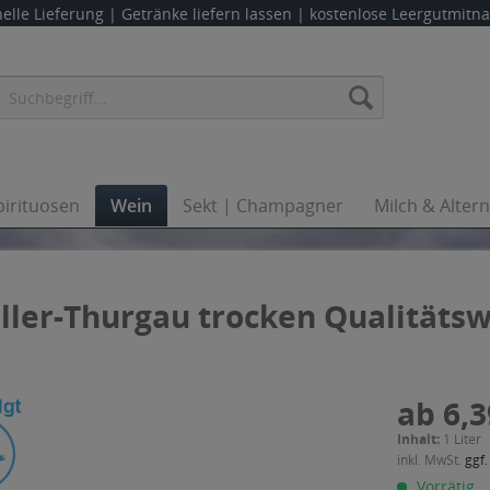
elle Lieferung |
Getränke liefern lassen
| kostenlose Leergutmit
pirituosen
Wein
Sekt | Champagner
Milch & Alter
ler-Thurgau trocken Qualitätsw
ab 6,3
Inhalt:
1 Liter
inkl. MwSt.
ggf.
Vorrätig