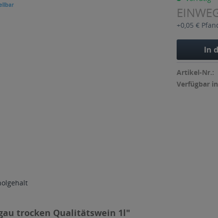
EINWE
+0,05 € Pfan
In 
Artikel-Nr.:
Verfügbar in
holgehalt
au trocken Qualitätswein 1l"