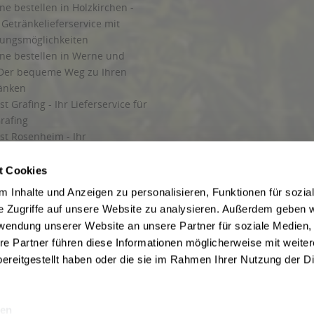
ne bestellen in Holzkirchen -
Getränkelieferservice mit
lungsmöglichkeiten
ine bestellen in Werne und
Der bequeme Weg zu Ihren
ränken
t Grafing - Ihr Lieferservice für
rafing
st Rosenheim - Ihr
r Getränkeservice in Rosenheim
ng
t Cookies
rung in Starnberg
 Inhalte und Anzeigen zu personalisieren, Funktionen für sozia
e Zugriffe auf unsere Website zu analysieren. Außerdem geben w
 für Getränke
rwendung unserer Website an unsere Partner für soziale Medien
etränke
re Partner führen diese Informationen möglicherweise mit weite
ereitgestellt haben oder die sie im Rahmen Ihrer Nutzung der D
en