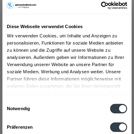
ab 9,79 € *
Inhalt:
12 Liter (0,82 € * / 1 Liter)
Diese Webseite verwendet Cookies
inkl. MwSt.
ggf. zzgl. Erschwerniszuschlag
Vorrätig
Wir verwenden Cookies, um Inhalte und Anzeigen zu
MEHRWEG
personalisieren, Funktionen für soziale Medien anbieten
zu können und die Zugriffe auf unsere Website zu
+3,30 € Pfand
analysieren. Außerdem geben wir Informationen zu Ihrer
Verwendung unserer Website an unsere Partner für
In den
Warenkorb
soziale Medien, Werbung und Analysen weiter. Unsere
Partner führen diese Informationen möglicherweise mit
Artikel-Nr.:
26796
weiteren Daten zusammen, die Sie ihnen bereitgestellt
Verfügbar in:
haben oder die sie im Rahmen Ihrer Nutzung der Dienste
gesammelt haben.
Beschreibung
Einwilligungsauswahl
mehr
Notwendig
Datenschutzbestimmungen
"Harzer Grauhof Classic 12 x 1l"
Präferenzen