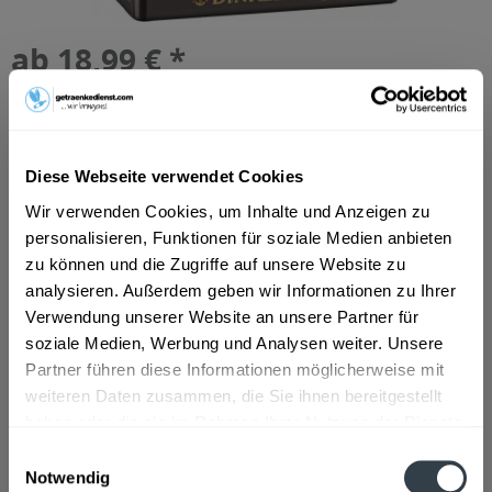
ab 18,99 € *
Inhalt:
7.92 Liter (2,40 € * / 1 Liter)
inkl. MwSt.
ggf. zzgl. Erschwerniszuschlag
Vorrätig
MEHRWEG
Diese Webseite verwendet Cookies
+3,42 € Pfand
Wir verwenden Cookies, um Inhalte und Anzeigen zu
personalisieren, Funktionen für soziale Medien anbieten
In den
Warenkorb
zu können und die Zugriffe auf unsere Website zu
analysieren. Außerdem geben wir Informationen zu Ihrer
Artikel-Nr.:
24381
Verwendung unserer Website an unsere Partner für
Verfügbar in:
soziale Medien, Werbung und Analysen weiter. Unsere
Partner führen diese Informationen möglicherweise mit
Beschreibung
mehr
weiteren Daten zusammen, die Sie ihnen bereitgestellt
haben oder die sie im Rahmen Ihrer Nutzung der Dienste
"Dinkelacker Hopfenwunder 24 x 0,33l"
gesammelt haben.
Einwilligungsauswahl
Notwendig