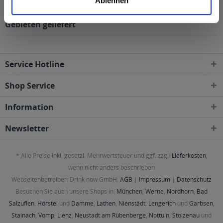
Ablehnen
Dinkelacker Hopfenwunder 24 x 0,33l wird in den
folgenden Regionen, Städten, Orten und Postleitzahl-
Gebieten geliefert
Service Hotline
Shop Service
Information
Newsletter
* Alle Preise inkl. gesetzl. Mehrwertsteuer und ggf. zzgl.
Lieferkosten
,
wenn nicht anders beschrieben
Webseitenbetreiber: Drink now GmbH:
AGB
|
Impressum
|
Datenschutz
Besuchen Sie auch unsere Shops in:
München
,
Werne
,
Nordhorn
,
Bad
Salzuflen
,
Hörstel
und
Damme
,
Lathen
,
Nienstädt
,
Lengerich
und
Garbsen
,
Stainach
,
Vomp
,
Lienz
,
Neustadt am Rübenberge
,
Nottuln
,
Stolzenau
und