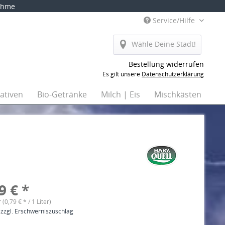
nahme
Service/Hilfe
Wähle Deine Stadt!
Bestellung widerrufen
Es gilt unsere
Datenschutzerklärung
nativen
Bio-Getränke
Milch | Eis
Mischkästen
Ha
9 € *
r (0,79 € * / 1 Liter)
 zzgl. Erschwerniszuschlag