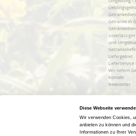
Umgebung - 
Lieblingsget
Getränkediens
Getränke in G
Getränkedien
zuverlässige
und Umgebu
Getränkeliefe
Liefergebiet
Lieferservice
Wir liefern G
Kontakt
Newsletter
Diese Webseite verwende
* Alle Pre
Webseitenbetreiber: Drink now GmbH:
AGB
|
Impressum
|
Datensc
Wir verwenden Cookies, um
Stainach
,
Vomp
,
Lienz
,
Neustadt am Rübenberge
,
Nottu
anbieten zu können und di
Informationen zu Ihrer Ve