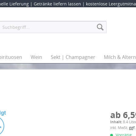
elle Lieferung |
Getränke liefern lassen
| kostenlose Leergutmit
pirituosen
Wein
Sekt | Champagner
Milch & Alter
ab 6,5
Inhalt:
8.4 Lite
inkl. MwSt.
ggf.
Vorrätig