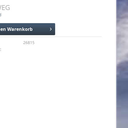
WEG
d
den
Warenkorb
26815
: