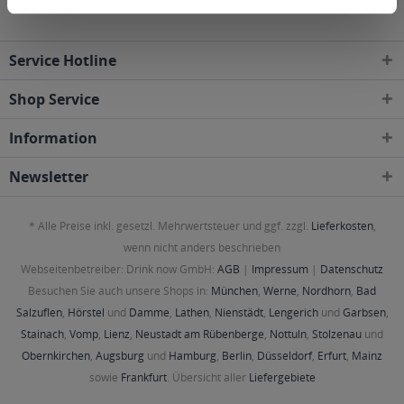
Service Hotline
Shop Service
Information
Newsletter
* Alle Preise inkl. gesetzl. Mehrwertsteuer und ggf. zzgl.
Lieferkosten
,
wenn nicht anders beschrieben
Webseitenbetreiber: Drink now GmbH:
AGB
|
Impressum
|
Datenschutz
Besuchen Sie auch unsere Shops in:
München
,
Werne
,
Nordhorn
,
Bad
Salzuflen
,
Hörstel
und
Damme
,
Lathen
,
Nienstädt
,
Lengerich
und
Garbsen
,
Stainach
,
Vomp
,
Lienz
,
Neustadt am Rübenberge
,
Nottuln
,
Stolzenau
und
Obernkirchen
,
Augsburg
und
Hamburg
,
Berlin
,
Düsseldorf
,
Erfurt
,
Mainz
sowie
Frankfurt
. Übersicht aller
Liefergebiete