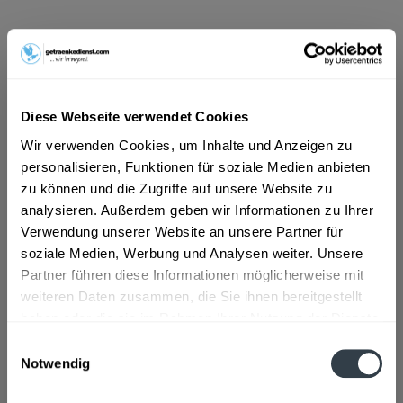
ab 7,39 € *
Inhalt:
9 Liter (0,82 € * / 1 Liter)
inkl. MwSt.
ggf. zzgl. Erschwerniszuschlag
Diese Webseite verwendet Cookies
Vorrätig
Wir verwenden Cookies, um Inhalte und Anzeigen zu
EINWEG
personalisieren, Funktionen für soziale Medien anbieten
+3,00 € Pfand
zu können und die Zugriffe auf unsere Website zu
analysieren. Außerdem geben wir Informationen zu Ihrer
In den
Warenkorb
Verwendung unserer Website an unsere Partner für
soziale Medien, Werbung und Analysen weiter. Unsere
Artikel-Nr.:
28895
Partner führen diese Informationen möglicherweise mit
Verfügbar in:
weiteren Daten zusammen, die Sie ihnen bereitgestellt
haben oder die sie im Rahmen Ihrer Nutzung der Dienste
Beschreibung
gesammelt haben.
mehr
Einwilligungsauswahl
Notwendig
"Labertaler Stephanie Brunnen Classic 6 x
Datenschutzbestimmungen
1,5l"