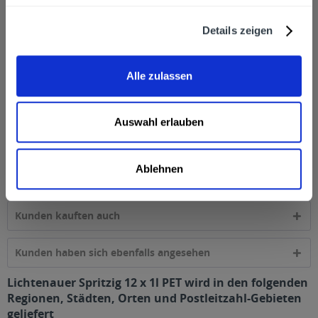
Mineralwasser mit Kohlensäure
mehr
Details zeigen
Hersteller
Lichtenauer Mineralquellen GmbH, Brunnenstraße 11,
09244 Lichtenau
mehr
Alle zulassen
Nährwertangaben
Auswahl erlauben
Natrium 13,4 mg Kalium 1,8 mg Magnesium 12,3 mg
Calcium 68,7 mg Chlorid...
mehr
Ablehnen
Ähnliche Artikel
Kunden kauften auch
Kunden haben sich ebenfalls angesehen
Lichtenauer Spritzig 12 x 1l PET wird in den folgenden
Regionen, Städten, Orten und Postleitzahl-Gebieten
geliefert