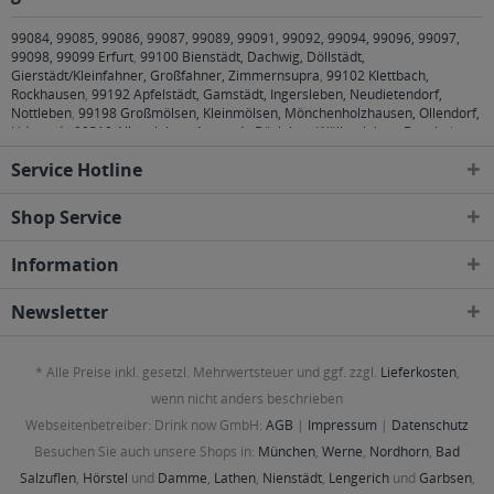
99084, 99085, 99086, 99087, 99089, 99091, 99092, 99094, 99096, 99097,
99098, 99099 Erfurt
,
99100 Bienstädt, Dachwig, Döllstädt,
Gierstädt/Kleinfahner, Großfahner, Zimmernsupra
,
99102 Klettbach,
Rockhausen
,
99192 Apfelstädt, Gamstädt, Ingersleben, Neudietendorf,
Nottleben
,
99198 Großmölsen, Kleinmölsen, Mönchenholzhausen, Ollendorf,
Udestedt
,
99310 Alkersleben, Arnstadt, Bösleben-Wüllersleben, Dornheim,
Osthausen-Wülfershausen, Wachsenburggemeinde, Wipfratal, Witzleben
,
Service Hotline
99334 Elleben, Elxleben, Ichtershausen, Kirchheim
,
99423, 99425, 99427
Weimar
,
99428 Bechstedtstraß, Daasdorf am Berge, Hopfgarten, Isseroda,
Niederzimmern, Nohra, Ottstedt am Berge, Utzberg
,
99441 Döbritschen,
Shop Service
Frankendorf, Großschwabhausen, Hammerstedt, Hohlstedt, Kiliansroda,
Kleinschwabhausen, Kromsdorf, Lehnstedt, Magdala, Mechelroda, Mellingen,
Information
Umpferstedt
,
99867 Gotha
,
99869 Ballstädt, Brüheim, Bufleben, Ebenheim,
Emleben, Eschenbergen, Friedrichswerth, Friemar, Goldbach, Grabsleben,
Günthersleben, Haina, Hochheim, Molschleben, Mühlberg, Pferdingsleben,
Newsletter
Remstädt, Schwabhaus
,
99885 Luisenthal, Ohrdruf, Wölfis
,
99887
Georgenthal, Gräfenhain, Herrenhof, Hohenkirchen, Petriroda
,
99947 Bad
Langensalza, Behringen, Bothenheilingen, Issersheilingen, Kirchheilingen,
* Alle Preise inkl. gesetzl. Mehrwertsteuer und ggf. zzgl.
Lieferkosten
,
Kleinwelsbach, Mülverstedt, Neunheilingen, Schönstedt, Sundhausen,
Tottleben, Weberstedt
wenn nicht anders beschrieben
Webseitenbetreiber: Drink now GmbH:
AGB
|
Impressum
|
Datenschutz
Besuchen Sie auch unsere Shops in:
München
,
Werne
,
Nordhorn
,
Bad
Salzuflen
,
Hörstel
und
Damme
,
Lathen
,
Nienstädt
,
Lengerich
und
Garbsen
,