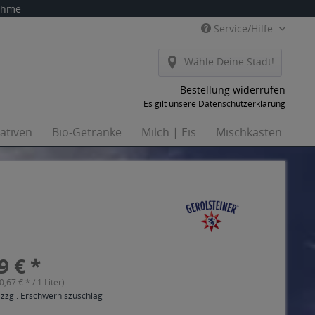
nahme
Service/Hilfe
Wähle Deine Stadt!
Bestellung widerrufen
Es gilt unsere
Datenschutzerklärung
nativen
Bio-Getränke
Milch | Eis
Mischkästen
Ha
9 € *
(0,67 € * / 1 Liter)
 zzgl. Erschwerniszuschlag