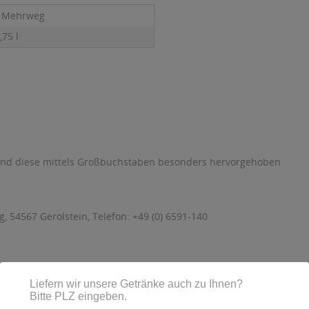
- Mehrweg
,75 l
sind diese mittels Großbuchstaben besonders hervorgehoben
 54567 Gerolstein, Telefon: +49 (0) 6591-140