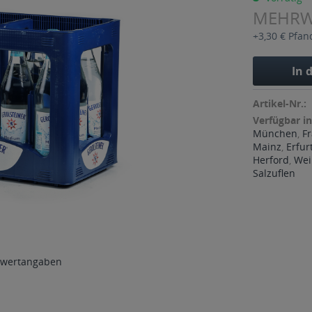
MEHR
+3,30 € Pfan
In 
Artikel-Nr.:
Verfügbar in
München
,
F
Mainz
,
Erfur
Herford
,
We
Salzuflen
wertangaben