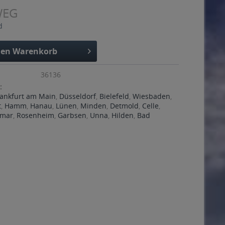
WEG
d
den
Warenkorb
36136
:
rankfurt am Main
,
Düsseldorf
,
Bielefeld
,
Wiesbaden
,
t
,
Hamm
,
Hanau
,
Lünen
,
Minden
,
Detmold
,
Celle
,
imar
,
Rosenheim
,
Garbsen
,
Unna
,
Hilden
,
Bad