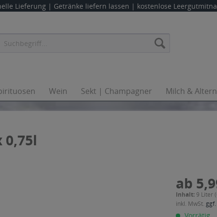
elle Lieferung |
Getränke liefern lassen
| kostenlose Leergutmit
pirituosen
Wein
Sekt | Champagner
Milch & Alter
 0,75l
ab 5,9
Inhalt:
9 Liter 
inkl. MwSt.
ggf.
Vorrätig