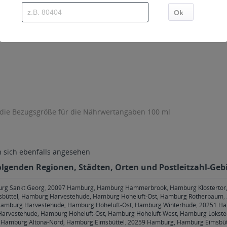
 die Bezugsgröße für die Nährwertangaben 100 ml
sich ebenfalls angesehen
olgenden Regionen, Städten, Orten und Postleitzahl-Gebi
urg Sankt Georg
,
20097 Hamburg, Hamburg Hammerbrook, Hamburg Klostertor
büttel, Hamburg Harvestehude, Hamburg Hoheluft-Ost, Hamburg Rotherbaum
,
amburg Harvestehude, Hamburg Hoheluft-Ost, Hamburg Winterhude
,
20251 Ha
arvestehude, Hamburg Hoheluft-Ost, Hamburg Hoheluft-West, Hamburg Lokste
Hamburg Altona-Nord, Hamburg Eimsbüttel
,
20259 Hamburg, Hamburg Eimsbüt