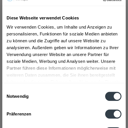
ab 4,99 € *
Diese Webseite verwendet Cookies
Inhalt:
8.4 Liter (0,59 € * / 1 Liter)
Wir verwenden Cookies, um Inhalte und Anzeigen zu
inkl. MwSt.
ggf. zzgl. Erschwerniszuschlag
personalisieren, Funktionen für soziale Medien anbieten
Vorrätig
MEHRWEG
zu können und die Zugriffe auf unsere Website zu
analysieren. Außerdem geben wir Informationen zu Ihrer
+3,30 € Pfand
Verwendung unserer Website an unsere Partner für
soziale Medien, Werbung und Analysen weiter. Unsere
In den
Warenkorb
Partner führen diese Informationen möglicherweise mit
weiteren Daten zusammen, die Sie ihnen bereitgestellt
Artikel-Nr.:
31939
haben oder die sie im Rahmen Ihrer Nutzung der Dienste
Verfügbar in:
gesammelt haben.
Einwilligungsauswahl
Notwendig
Beschreibung
Datenschutzbestimmungen
mehr
Präferenzen
Zutaten und Allergene