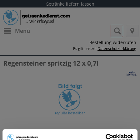
Getränke liefern lassen
Menü
Bestellung widerrufen
Es gilt unsere
Datenschutzerklärung
Regensteiner spritzig 12 x 0,7l