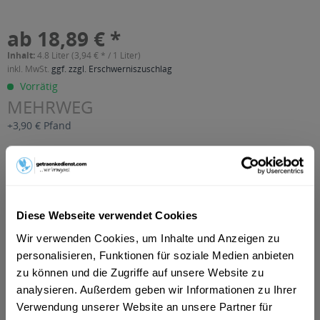
ab 18,89 € *
Inhalt:
4.8 Liter (3,94 € * / 1 Liter)
inkl. MwSt.
ggf. zzgl. Erschwerniszuschlag
Vorrätig
MEHRWEG
+3,90 € Pfand
In den
Warenkorb
Artikel-Nr.:
26329
Verfügbar in:
Diese Webseite verwendet Cookies
Wir verwenden Cookies, um Inhalte und Anzeigen zu
Beschreibung
personalisieren, Funktionen für soziale Medien anbieten
mehr
zu können und die Zugriffe auf unsere Website zu
"Granini Trinkgenuss Orange 24 x 0,2l"
analysieren. Außerdem geben wir Informationen zu Ihrer
Verwendung unserer Website an unsere Partner für