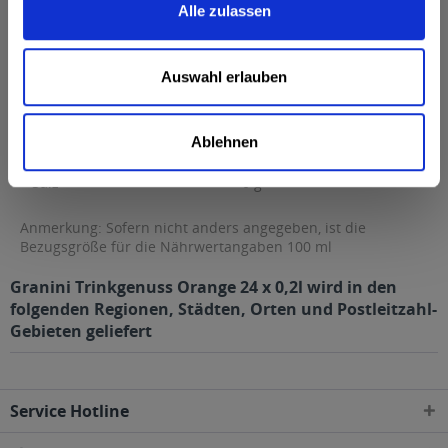
Alle zulassen
Fett
0,5 g
davon gesättigte Fettsäuren
0,1 g
Auswahl erlauben
Kohlenhydrate
9 g
davon Zucker
9 g
Ablehnen
Eiweiß
0 g
Salz
0 g
Anmerkung: Sofern nicht anders angegeben, ist die
Bezugsgröße für die Nährwertangaben 100 ml
Granini Trinkgenuss Orange 24 x 0,2l wird in den
folgenden Regionen, Städten, Orten und Postleitzahl-
Gebieten geliefert
Service Hotline