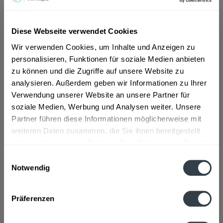
ab 7,69 € *
Diese Webseite verwendet Cookies
Inhalt:
9 Liter (0,85 € * / 1 Liter)
Wir verwenden Cookies, um Inhalte und Anzeigen zu
inkl. MwSt.
ggf. zzgl. Erschwerniszuschlag
personalisieren, Funktionen für soziale Medien anbieten
Vorrätig
MEHRWEG
zu können und die Zugriffe auf unsere Website zu
analysieren. Außerdem geben wir Informationen zu Ihrer
+3,75 € Pfand
Verwendung unserer Website an unsere Partner für
soziale Medien, Werbung und Analysen weiter. Unsere
In den
Warenkorb
Partner führen diese Informationen möglicherweise mit
weiteren Daten zusammen, die Sie ihnen bereitgestellt
Artikel-Nr.:
32867
haben oder die sie im Rahmen Ihrer Nutzung der Dienste
Verfügbar in:
gesammelt haben.
Einwilligungsauswahl
Notwendig
Beschreibung
Datenschutzbestimmungen
mehr
Präferenzen
Zutaten und Allergene