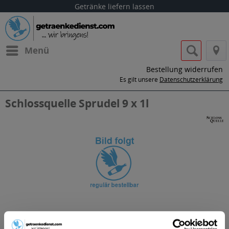
Getränke liefern lassen
Menü
Bestellung widerrufen
Es gilt unsere
Datenschutzerklärung
Schlossquelle Sprudel 9 x 1l