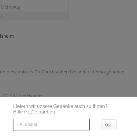
- Mehrweg
 l
elsheim
sind diese mittels Großbuchstaben besonders hervorgehoben
, 67159 Friedelsheim