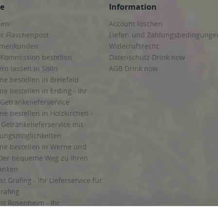
ce
Information
hen
Account löschen
ur Flaschenpost
Liefer- und Zahlungsbedingunge
irmenkunden
Widerrufsrecht
 Kommission bestellen
Datenschutz Drink now
ern lassen in Solln
AGB Drink now
ne bestellen in Bielefeld
ne bestellen in Erding - Ihr
Getränkelieferservice
ne bestellen in Holzkirchen -
Getränkelieferservice mit
lungsmöglichkeiten
ine bestellen in Werne und
Der bequeme Weg zu Ihren
ränken
t Grafing - Ihr Lieferservice für
rafing
st Rosenheim - Ihr
r Getränkeservice in Rosenheim