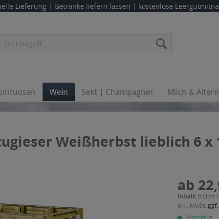
elle Lieferung |
Getränke liefern lassen
| kostenlose Leergutmit
pirituosen
Wein
Sekt | Champagner
Milch & Alter
ugieser Weißherbst lieblich 6 x 
ab 22,
Inhalt:
6 Liter 
inkl. MwSt.
ggf.
Vorrätig