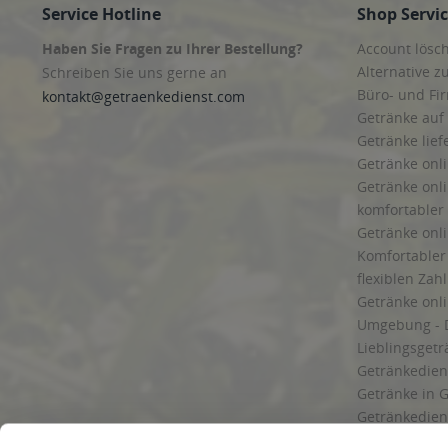
Service Hotline
Shop Servi
Haben Sie Fragen zu Ihrer Bestellung?
Account lösc
Alternative z
Schreiben Sie uns gerne an
Büro- und F
kontakt@getraenkedienst.com
Getränke auf
Getränke lief
Getränke onli
Getränke onli
komfortabler 
Getränke onli
Komfortabler 
flexiblen Zah
Getränke onl
Umgebung - 
Lieblingsget
Getränkediens
Getränke in G
Getränkedien
zuverlässige