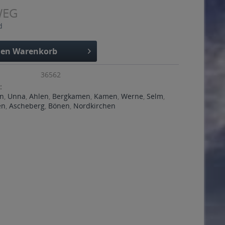
WEG
d
den
Warenkorb
36562
:
n
,
Unna
,
Ahlen
,
Bergkamen
,
Kamen
,
Werne
,
Selm
,
en
,
Ascheberg
,
Bönen
,
Nordkirchen