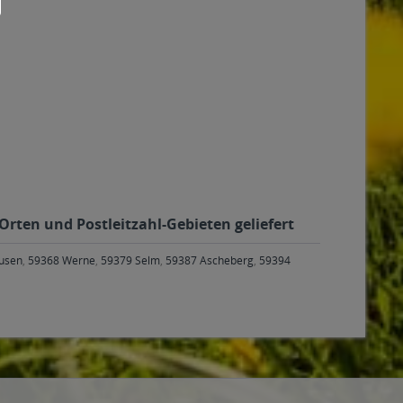
 Orten und Postleitzahl-Gebieten geliefert
usen
,
59368 Werne
,
59379 Selm
,
59387 Ascheberg
,
59394