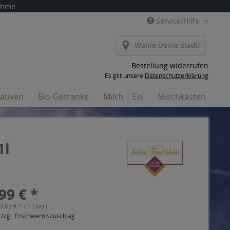
nahme
Service/Hilfe
Wähle Deine Stadt!
Bestellung widerrufen
Es gilt unsere
Datenschutzerklärung
nativen
Bio-Getränke
Milch | Eis
Mischkästen
Ha
1l
99 € *
(3,83 € * / 1 Liter)
 zzgl. Erschwerniszuschlag