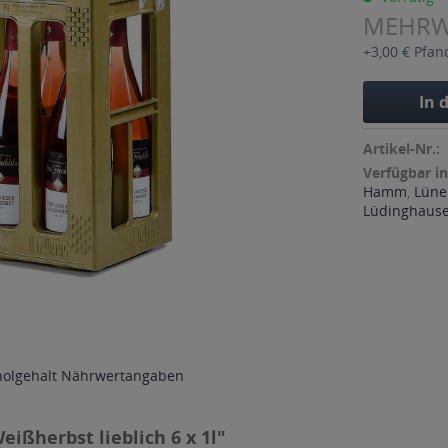
MEHR
+3,00 € Pfan
In 
Artikel-Nr.:
Verfügbar in
Hamm
,
Lüne
Lüdinghaus
holgehalt
Nährwertangaben
ißherbst lieblich 6 x 1l"