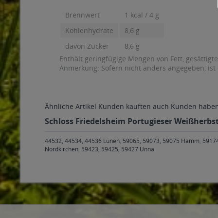
Brennwert
1 kcal / 4 g
Kohlenhydrate
8,6 g
davon Zucker
8,6 g
Enthält geringfügige Mengen von Fett, gesättigt
Anmerkung: Sofern nicht anders angegeben, ist
Ähnliche Artikel
Kunden kauften auch
Kunden haben 
Schloss Friedelsheim Portugieser Weißherbst 
44532, 44534, 44536 Lünen
,
59065, 59073, 59075 Hamm
,
5917
Nordkirchen
,
59423, 59425, 59427 Unna