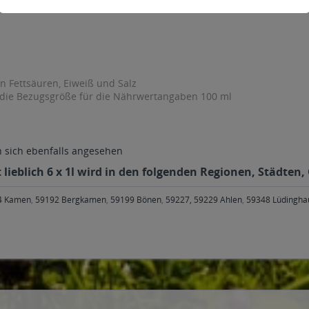
en Fettsäuren, Eiweiß und Salz
 die Bezugsgröße für die Nährwertangaben 100 ml
sich ebenfalls angesehen
lieblich 6 x 1l wird in den folgenden Regionen, Städten,
4 Kamen
,
59192 Bergkamen
,
59199 Bönen
,
59227, 59229 Ahlen
,
59348 Lüdingha