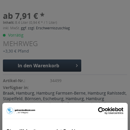
ab 7,91 € *
Inhalt:
8.4 Liter (0,94 € * / 1 Liter)
inkl. MwSt.
ggf. zzgl. Erschwerniszuschlag
Vorrätig
MEHRWEG
+3,30 € Pfand
In den
Warenkorb
Artikel-Nr.:
34499
Verfügbar in:
Braak, Hamburg, Hamburg Farmsen-Berne, Hamburg Rahlstedt,
Stapelfeld
,
Börnsen, Escheburg, Hamburg, Hamburg
Altengamme, Hamburg Bergedorf, Hamburg Curslack, Hamburg
Neuengamme
,
Hamburg, Hamburg Allermöhe, Hamburg
Bergedorf, Hamburg Billwerder
,
Hamburg, Hamburg Allermöhe,
Hamburg Billbrook, Hamburg Billstedt, Hamburg Billwerder,
Hamburg Horn, Hamburg Lohbrügge, Hamburg Moorfleet,