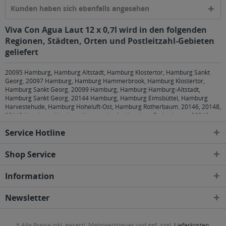
Kunden haben sich ebenfalls angesehen
Viva Con Agua Laut 12 x 0,7l wird in den folgenden
Regionen, Städten, Orten und Postleitzahl-Gebieten
geliefert
20095 Hamburg, Hamburg Altstadt, Hamburg Klostertor, Hamburg Sankt
Georg
,
20097 Hamburg, Hamburg Hammerbrook, Hamburg Klostertor,
Hamburg Sankt Georg
,
20099 Hamburg, Hamburg Hamburg-Altstadt,
Hamburg Sankt Georg
,
20144 Hamburg, Hamburg Eimsbüttel, Hamburg
Harvestehude, Hamburg Hoheluft-Ost, Hamburg Rotherbaum
,
20146, 20148,
20149 Hamburg, Hamburg Harvestehude, Hamburg Rotherbaum
,
20249
Hamburg, Hamburg Eppendorf, Hamburg Harvestehude, Hamburg Hoheluft-
Service Hotline
Ost, Hamburg Winterhude
,
20251 Hamburg, Hamburg Alsterdorf, Hamburg
Eppendorf, Hamburg Hoheluft-Ost
,
20253 Hamburg, Hamburg Eimsbüttel,
Hamburg Harvestehude, Hamburg Hoheluft-Ost, Hamburg Hoheluft-West,
Shop Service
Hamburg Lokstedt
,
20255 Hamburg, Hamburg Eimsbüttel, Hamburg
Hoheluft-West, Hamburg Lokstedt, Hamburg Stellingen
,
20257 Hamburg,
Information
Hamburg Altona-Nord, Hamburg Eimsbüttel
,
20259 Hamburg, Hamburg
Eimsbüttel
,
20354 Hamburg, Hamburg Neustadt, Hamburg Rotherbaum,
Hamburg Sankt Pauli
,
20355 Hamburg, Hamburg Neustadt, Hamburg Sankt
Newsletter
Pauli
,
20357 Hamburg, Hamburg Altona-Altstadt, Hamburg Altona-Nord,
Hamburg Eimsbüttel, Hamburg Rotherbaum, Hamburg Sankt Pauli
,
20359
Hamburg, Hamburg Altona-Altstadt, Hamburg Neustadt, Hamburg Sankt
* Alle Preise inkl. gesetzl. Mehrwertsteuer und ggf. zzgl.
Lieferkosten
,