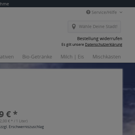
nahme
Service/Hilfe
Wähle Deine Stadt!
Bestellung widerrufen
Es gilt unsere
Datenschutzerklärung
nativen
Bio-Getränke
Milch | Eis
Mischkästen
Ha
9 € *
(2,00 € * / 1 Liter)
 zzgl. Erschwerniszuschlag