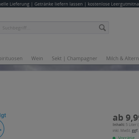
elle Lieferung |
Getränke liefern lassen
| kostenlose Leergutmit
pirituosen
Wein
Sekt | Champagner
Milch & Alter
ab 9,9
Inhalt:
5 Liter 
inkl. MwSt.
ggf.
Vorrätig