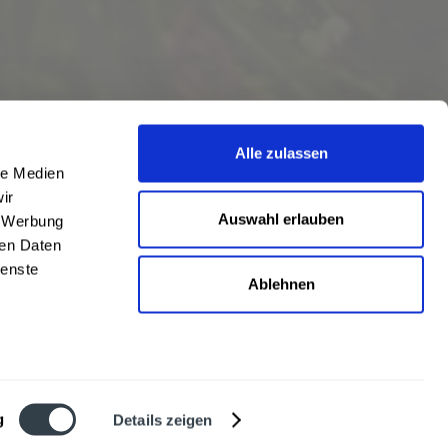
Alle zulassen
le Medien
ir
Auswahl erlauben
, Werbung
ren Daten
ienste
Ablehnen
eschrieben
len
,
Hörstel
und
Damme
,
Lathen
,
Nienstädt
,
Lengerich
und
Garbsen
,
urt
,
Mainz
sowie
Frankfurt
. Übersicht aller
Liefergebiete
g
Details zeigen