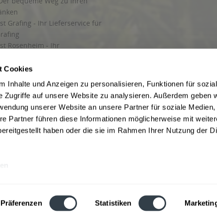
Der bequeme Weg zu Ihren
ränken
t Grafing - Ihr Lieferservice für
rafing
st Rosenheim - Ihr
r Getränkeservice in Rosenheim
ng
t Cookies
rung in Starnberg
 Inhalte und Anzeigen zu personalisieren, Funktionen für sozia
e Zugriffe auf unsere Website zu analysieren. Außerdem geben w
 für Getränke
rwendung unserer Website an unsere Partner für soziale Medien
etränke
re Partner führen diese Informationen möglicherweise mit weite
ereitgestellt haben oder die sie im Rahmen Ihrer Nutzung der D
en
ise inkl. gesetzl. Mehrwertsteuer und ggf. zzgl.
Lieferkosten
, wenn nicht anders b
hutz
Besuchen Sie auch unsere Shops in:
München
,
Werne
,
Nordhorn
,
Bad Salzuf
ln
,
Stolzenau
und
Obernkirchen
,
Augsburg
und
Hamburg
,
Berlin
,
Düsseldorf
,
Erf
Präferenzen
Statistiken
Marketin