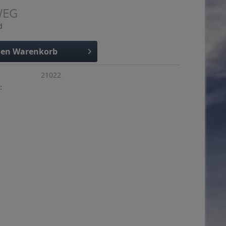
WEG
d
den
Warenkorb
21022
: