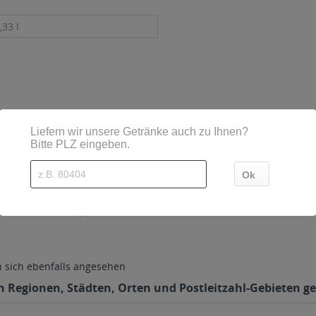
,33 l
rsetzt
sind diese mittels Großbuchstaben besonders hervorgehoben
achstraße 71, Netphen
sich ebenfalls angesehen
en Regionen, Städten, Orten und Postleitzahl-Gebieten ge