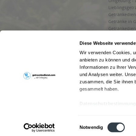
Umgebung - 
Lieblingsget
Getränkediens
Getränke in G
Getränkedien
zuverlässige
und Umgebu
Diese Webseite verwende
Getränkeliefe
Wir verwenden Cookies, um
Liefergebiet
anbieten zu können und di
Lieferservice
Informationen zu Ihrer Ve
Wir liefern G
und Analysen weiter. Unse
Kontakt
zusammen, die Sie ihnen b
Newsletter
gesammelt haben.
Datenschutzbestimmung
* Alle Pre
Webseitenbetreiber: Drink now GmbH:
AGB
|
Impressum
|
Datensc
Einwilligungsauswahl
Stainach
,
Vomp
,
Lienz
,
Neustadt am Rübenberge
,
Nottu
Notwendig