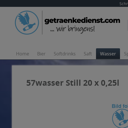
Schn
Home
Bier
Softdrinks
Saft
Wasser
S
57wasser Still 20 x 0,25l