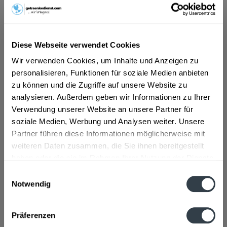
ab 12,99 € *
Inhalt:
9 Liter (1,44 € * / 1 Liter)
Diese Webseite verwendet Cookies
inkl. MwSt.
ggf. zzgl. Erschwerniszuschlag
Vorrätig
Wir verwenden Cookies, um Inhalte und Anzeigen zu
MEHRWEG
personalisieren, Funktionen für soziale Medien anbieten
zu können und die Zugriffe auf unsere Website zu
+3,30 € Pfand
analysieren. Außerdem geben wir Informationen zu Ihrer
Verwendung unserer Website an unsere Partner für
In den
Warenkorb
soziale Medien, Werbung und Analysen weiter. Unsere
Partner führen diese Informationen möglicherweise mit
Artikel-Nr.:
21176
weiteren Daten zusammen, die Sie ihnen bereitgestellt
Verfügbar in:
haben oder die sie im Rahmen Ihrer Nutzung der Dienste
gesammelt haben.
Beschreibung
Einwilligungsauswahl
mehr
Notwendig
Datenschutzbestimmungen
"Adldorfer Gourmet Natur 12 x 0,75l"
Präferenzen