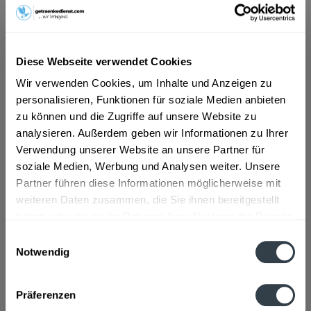
ab 3,79 € *
Inhalt:
9 Liter (0,42 € * / 1 Liter)
Diese Webseite verwendet Cookies
inkl. MwSt.
ggf. zzgl. Erschwerniszuschlag
Vorrätig
Wir verwenden Cookies, um Inhalte und Anzeigen zu
EINWEG
personalisieren, Funktionen für soziale Medien anbieten
zu können und die Zugriffe auf unsere Website zu
+1,50 € Pfand
analysieren. Außerdem geben wir Informationen zu Ihrer
Verwendung unserer Website an unsere Partner für
In den
Warenkorb
soziale Medien, Werbung und Analysen weiter. Unsere
Partner führen diese Informationen möglicherweise mit
Artikel-Nr.:
21777
weiteren Daten zusammen, die Sie ihnen bereitgestellt
Verfügbar in:
haben oder die sie im Rahmen Ihrer Nutzung der Dienste
gesammelt haben.
Beschreibung
Einwilligungsauswahl
mehr
Notwendig
Datenschutzbestimmungen
"AquaVitale naturell 6 x 1,5l"
Präferenzen