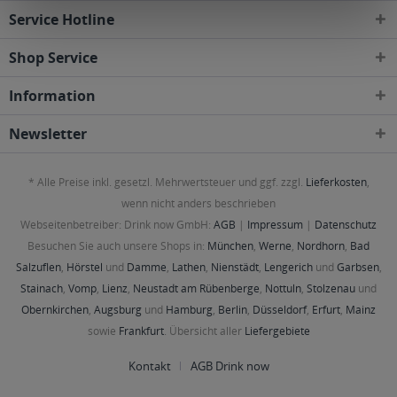
Service Hotline
Shop Service
Information
Newsletter
* Alle Preise inkl. gesetzl. Mehrwertsteuer und ggf. zzgl.
Lieferkosten
,
wenn nicht anders beschrieben
Webseitenbetreiber: Drink now GmbH:
AGB
|
Impressum
|
Datenschutz
Besuchen Sie auch unsere Shops in:
München
,
Werne
,
Nordhorn
,
Bad
Salzuflen
,
Hörstel
und
Damme
,
Lathen
,
Nienstädt
,
Lengerich
und
Garbsen
,
Stainach
,
Vomp
,
Lienz
,
Neustadt am Rübenberge
,
Nottuln
,
Stolzenau
und
Obernkirchen
,
Augsburg
und
Hamburg
,
Berlin
,
Düsseldorf
,
Erfurt
,
Mainz
sowie
Frankfurt
. Übersicht aller
Liefergebiete
Kontakt
AGB Drink now