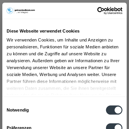
ab 8,09 € *
Inhalt:
8.4 Liter (0,96 € * / 1 Liter)
inkl. MwSt.
ggf. zzgl. Erschwerniszuschlag
Diese Webseite verwendet Cookies
Vorrätig
Wir verwenden Cookies, um Inhalte und Anzeigen zu
MEHRWEG
personalisieren, Funktionen für soziale Medien anbieten
+3,30 € Pfand
zu können und die Zugriffe auf unsere Website zu
analysieren. Außerdem geben wir Informationen zu Ihrer
In den
Warenkorb
Verwendung unserer Website an unsere Partner für
soziale Medien, Werbung und Analysen weiter. Unsere
Artikel-Nr.:
24995
Partner führen diese Informationen möglicherweise mit
Verfügbar in:
weiteren Daten zusammen, die Sie ihnen bereitgestellt
haben oder die sie im Rahmen Ihrer Nutzung der Dienste
Beschreibung
gesammelt haben.
mehr
Einwilligungsauswahl
Notwendig
"Ensinger Sport Still 12 x 0,7l"
Datenschutzbestimmungen
Präferenzen