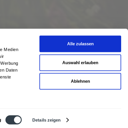
Alle zulassen
le Medien
ir
Auswahl erlauben
, Werbung
ren Daten
ienste
Ablehnen
eschrieben
len
,
Hörstel
und
Damme
,
Lathen
,
Nienstädt
,
Lengerich
und
Garbsen
,
urt
,
Mainz
sowie
Frankfurt
. Übersicht aller
Liefergebiete
g
Details zeigen