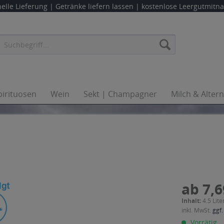
elle Lieferung |
Getränke liefern lassen
| kostenlose Leergutmit
pirituosen
Wein
Sekt | Champagner
Milch & Alter
ab 7,6
Inhalt:
4.5 Lite
inkl. MwSt.
ggf.
Vorrätig