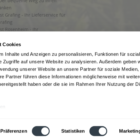
Der bequeme Weg zu Ihren
ränken
t Grafing - Ihr Lieferservice für
rafing
st Rosenheim - Ihr
r Getränkeservice in Rosenheim
ng
t Cookies
rung in Starnberg
 Inhalte und Anzeigen zu personalisieren, Funktionen für sozia
e Zugriffe auf unsere Website zu analysieren. Außerdem geben w
 für Getränke
rwendung unserer Website an unsere Partner für soziale Medien
etränke
re Partner führen diese Informationen möglicherweise mit weite
ereitgestellt haben oder die sie im Rahmen Ihrer Nutzung der D
en
ise inkl. gesetzl. Mehrwertsteuer und ggf. zzgl.
Lieferkosten
, wenn nicht anders b
hutz
Besuchen Sie auch unsere Shops in:
München
,
Werne
,
Nordhorn
,
Bad Salzuf
ln
,
Stolzenau
und
Obernkirchen
,
Augsburg
und
Hamburg
,
Berlin
,
Düsseldorf
,
Erf
Präferenzen
Statistiken
Marketin