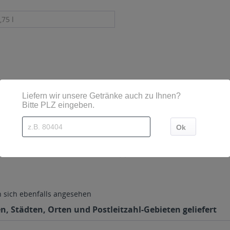
,75 l
sind diese mittels Großbuchstaben besonders hervorgehoben
,D-60486 Frankfurt,Telefon: +49 (0)69 71 91 35 0
sich ebenfalls angesehen
en, Städten, Orten und Postleitzahl-Gebieten geliefert