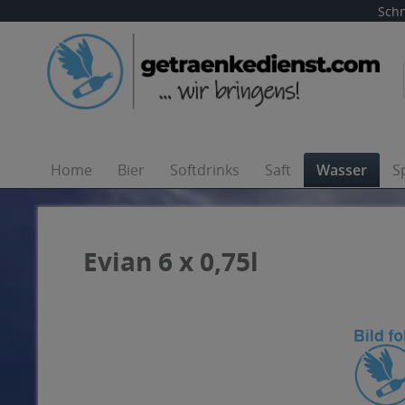
Schn
Home
Bier
Softdrinks
Saft
Wasser
S
Evian 6 x 0,75l