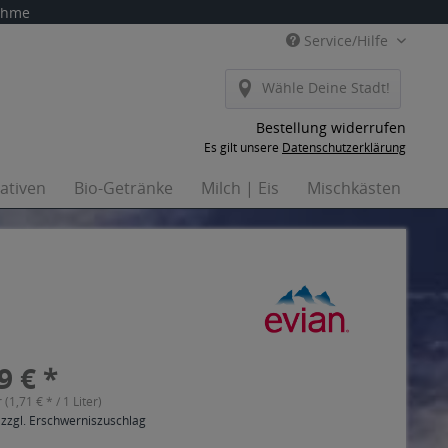
nahme
Service/Hilfe
Wähle Deine Stadt!
Bestellung widerrufen
Es gilt unsere
Datenschutzerklärung
nativen
Bio-Getränke
Milch | Eis
Mischkästen
Ha
9 € *
r (1,71 € * / 1 Liter)
 zzgl. Erschwerniszuschlag