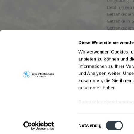
Umgebung - 
Lieblingsget
Getränkediens
Getränke in G
Getränkedien
zuverlässige
und Umgebu
Diese Webseite verwende
Getränkeliefe
Wir verwenden Cookies, um
Liefergebiet
anbieten zu können und di
Lieferservice
Informationen zu Ihrer Ve
Wir liefern G
und Analysen weiter. Unse
Kontakt
zusammen, die Sie ihnen b
Newsletter
gesammelt haben.
Datenschutzbestimmung
* Alle Pre
Webseitenbetreiber: Drink now GmbH:
AGB
|
Impressum
|
Datensc
Einwilligungsauswahl
Stainach
,
Vomp
,
Lienz
,
Neustadt am Rübenberge
,
Nottu
Notwendig