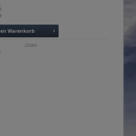
G
d
den
Warenkorb
25084
: