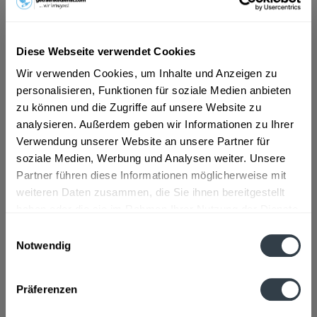
ab 33,49 € *
Diese Webseite verwendet Cookies
Inhalt:
0.7 Liter (47,84 € * / 1 Liter)
inkl. MwSt.
ggf. zzgl. Erschwerniszuschlag
Wir verwenden Cookies, um Inhalte und Anzeigen zu
Vorrätig
personalisieren, Funktionen für soziale Medien anbieten
zu können und die Zugriffe auf unsere Website zu
In den
Warenkorb
analysieren. Außerdem geben wir Informationen zu Ihrer
Verwendung unserer Website an unsere Partner für
soziale Medien, Werbung und Analysen weiter. Unsere
Artikel-Nr.:
12606
Partner führen diese Informationen möglicherweise mit
Verfügbar in:
Düsseldorf
,
Hilden
,
Erkrath
weiteren Daten zusammen, die Sie ihnen bereitgestellt
haben oder die sie im Rahmen Ihrer Nutzung der Dienste
Beschreibung
gesammelt haben.
mehr
Einwilligungsauswahl
Notwendig
"Absinthe Pernod 0,7l"
Datenschutzbestimmungen
Präferenzen
Flaschengröße:
0,7 - 0,75 l