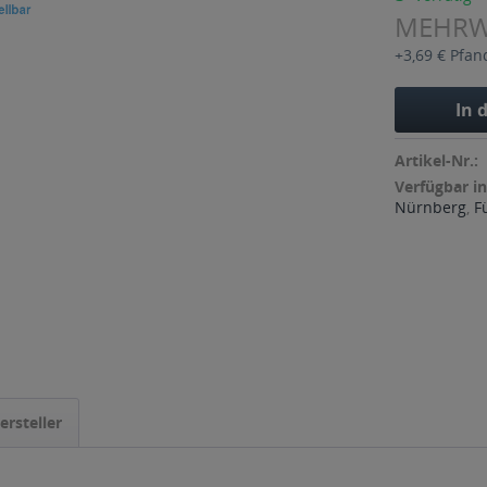
MEHR
+3,69 € Pfan
In 
Artikel-Nr.:
Verfügbar in
Nürnberg
,
F
ersteller