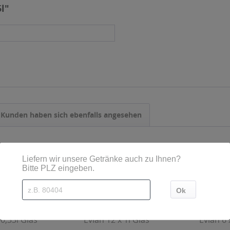
5l"
Kunden haben sich ebenfalls angesehen
 0,33l Glas
Evian 12 x 1l Glas
Evian 6 