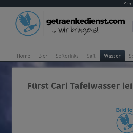
Schn
Home
Bier
Softdrinks
Saft
Wasser
S
Fürst Carl Tafelwasser lei