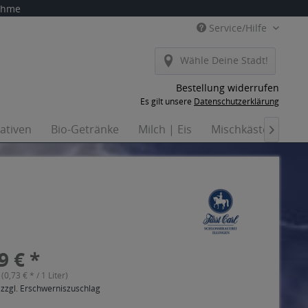
nahme
Service/Hilfe
Wähle Deine Stadt!
Bestellung widerrufen
Es gilt unsere
Datenschutzerklärung
nativen
Bio-Getränke
Milch | Eis
Mischkästen
Ha

9 € *
 (0,73 € * / 1 Liter)
 zzgl. Erschwerniszuschlag