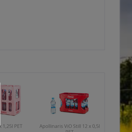
x 1,25l PET
Apollinaris ViO Still 12 x 0,5l