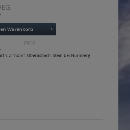
WEG
d
den
Warenkorb
25669
:
ürth
,
Zirndorf
,
Oberasbach
,
Stein bei Nürnberg