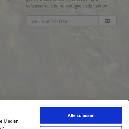
verpassen Sie keine Neuigkeit oder Aktion.
Alle zulassen
le Medien
ir