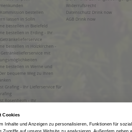
irmenkunden
Widerrufsrecht
 Kommission bestellen
Datenschutz Drink now
ern lassen in Solln
AGB Drink now
ne bestellen in Bielefeld
ne bestellen in Erding - Ihr
Getränkelieferservice
ne bestellen in Holzkirchen -
Getränkelieferservice mit
lungsmöglichkeiten
ine bestellen in Werne und
Der bequeme Weg zu Ihren
ränken
t Grafing - Ihr Lieferservice für
rafing
st Rosenheim - Ihr
r Getränkeservice in Rosenheim
ng
t Cookies
rung in Starnberg
 Inhalte und Anzeigen zu personalisieren, Funktionen für sozia
e Zugriffe auf unsere Website zu analysieren. Außerdem geben w