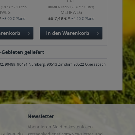
PET
r
(0,97 € * / 1 Liter)
Inhalt
6 Liter
(1,25 € * / 1 Liter)
NWEG
MEHRWEG
 *
ab 7,49 € *
+3,00 € Pfand
+4,50 € Pfand
renkorb
In den
Warenkorb
-Gebieten geliefert
482, 90489, 90491 Nürnberg
,
90513 Zirndorf
,
90522 Oberasbach
,
Newsletter
Abonnieren Sie den kostenlosen
n allgemein
getraenkedienst.com-Newsletter und