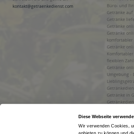
Büro- und F
kontakt@getraenkedienst.com
Getränke auf
Getränke lief
Getränke onli
Getränke onli
komfortabler 
Getränke onli
Komfortabler 
flexiblen Zah
Getränke onl
Umgebung - 
Lieblingsget
Getränkediens
Getränke in G
Getränkedien
zuverlässige
und Umgebu
Diese Webseite verwende
Getränkeliefe
Wir verwenden Cookies, um
Liefergebiet
anbieten zu können und di