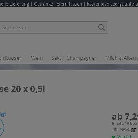
elle Lieferung |
Getränke liefern lassen
| kostenlose Leergutmit
pirituosen
Wein
Sekt | Champagner
Milch & Alter
se 20 x 0,5l
ab 7,2
Inhalt:
10 Liter
inkl. MwSt.
ggf.
Vorrätig