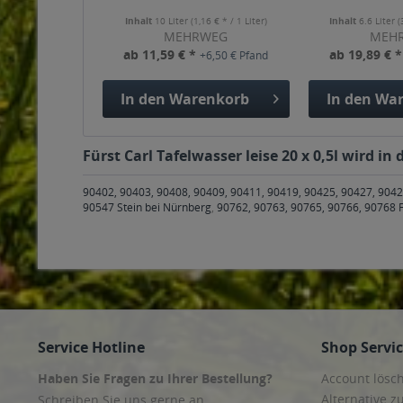
Inhalt
10 Liter
(1,16 € * / 1 Liter)
Inhalt
6.6 Liter
(
MEHRWEG
MEH
ab 11,59 € *
ab 19,89 € 
+6,50 € Pfand
In den
Warenkorb
In den
War
Fürst Carl Tafelwasser leise 20 x 0,5l wird i
90402, 90403, 90408, 90409, 90411, 90419, 90425, 90427, 9042
90547 Stein bei Nürnberg
,
90762, 90763, 90765, 90766, 90768 
Service Hotline
Shop Servi
Haben Sie Fragen zu Ihrer Bestellung?
Account lösc
Alternative z
Schreiben Sie uns gerne an