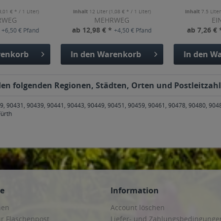
3,01 € * / 1 Liter)
Inhalt
12 Liter
(1,08 € * / 1 Liter)
Inhalt
7.5 Lite
RWEG
MEHRWEG
EI
*
ab 12,98 € *
ab 7,26 €
+6,50 € Pfand
+4,50 € Pfand
enkorb
In den
Warenkorb
In den
Wa
n den folgenden Regionen, Städten, Orten und Postleitzahl
9, 90431, 90439, 90441, 90443, 90449, 90451, 90459, 90461, 90478, 90480, 90
Fürth
ce
Information
hen
Account löschen
ur Flaschenpost
Liefer- und Zahlungsbedingunge