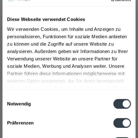
ab 9,29 € *
Diese Webseite verwendet Cookies
Inhalt:
5 Liter (1,86 € * / 1 Liter)
Wir verwenden Cookies, um Inhalte und Anzeigen zu
inkl. MwSt.
ggf. zzgl. Erschwerniszuschlag
personalisieren, Funktionen für soziale Medien anbieten
Vorrätig
MEHRWEG
zu können und die Zugriffe auf unsere Website zu
analysieren. Außerdem geben wir Informationen zu Ihrer
+4,50 € Pfand
Verwendung unserer Website an unsere Partner für
soziale Medien, Werbung und Analysen weiter. Unsere
In den
Warenkorb
Partner führen diese Informationen möglicherweise mit
weiteren Daten zusammen, die Sie ihnen bereitgestellt
Artikel-Nr.:
28512
haben oder die sie im Rahmen Ihrer Nutzung der Dienste
Verfügbar in:
gesammelt haben.
Einwilligungsauswahl
Notwendig
Beschreibung
Datenschutzbestimmungen
mehr
Präferenzen
Zutaten und Allergene