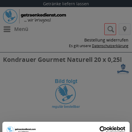
Getränke liefern lassen
Menü
Bestellung widerrufen
Es gilt unsere
Datenschutzerklärung
Kondrauer Gourmet Naturell 20 x 0,25l