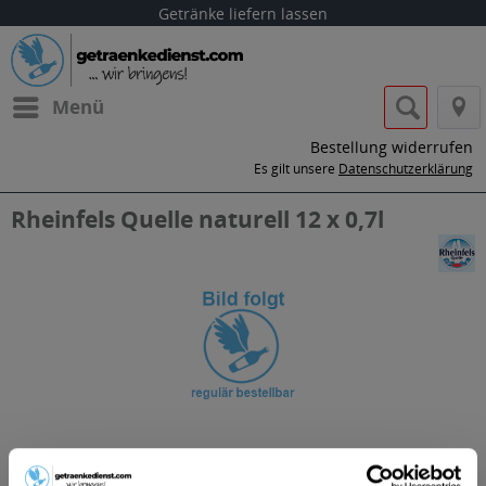
Getränke liefern lassen
Menü
Bestellung widerrufen
Es gilt unsere
Datenschutzerklärung
Rheinfels Quelle naturell 12 x 0,7l