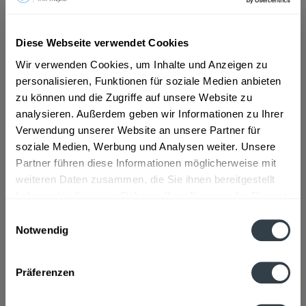
ab 7,09 € *
Diese Webseite verwendet Cookies
Inhalt:
8.4 Liter (0,84 € * / 1 Liter)
Wir verwenden Cookies, um Inhalte und Anzeigen zu
inkl. MwSt.
ggf. zzgl. Erschwerniszuschlag
personalisieren, Funktionen für soziale Medien anbieten
Vorrätig
MEHRWEG
zu können und die Zugriffe auf unsere Website zu
analysieren. Außerdem geben wir Informationen zu Ihrer
+3,30 € Pfand
Verwendung unserer Website an unsere Partner für
soziale Medien, Werbung und Analysen weiter. Unsere
In den
Warenkorb
Partner führen diese Informationen möglicherweise mit
weiteren Daten zusammen, die Sie ihnen bereitgestellt
Artikel-Nr.:
32030
haben oder die sie im Rahmen Ihrer Nutzung der Dienste
Verfügbar in:
gesammelt haben.
Einwilligungsauswahl
Notwendig
Beschreibung
Datenschutzbestimmungen
mehr
Präferenzen
Zutaten und Allergene