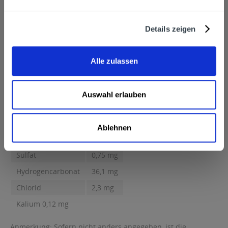
Hersteller
Deutsche Sinalco GmbH Markengetränke & Co. KG,
Details zeigen
Römerstraße 109, 47179 Duisburg-Walsum, Deutschland
mehr
Deutsche Sinalco GmbH Markengetränke & Co. KG,
Römerstraße 109, 47179 Duisburg-Walsum, Deutschland
Alle zulassen
Nährwertangaben
Natrium 0,23 mg Magnesium 0,07 mg Calcium 10,4 mg Sulfat
0,75 mg...
mehr
Auswahl erlauben
Natrium
0,23 mg
Magnesium
0,07 mg
Ablehnen
Calcium
10,4 mg
Sulfat
0,75 mg
Hydrogencarbonat
36,1 mg
Chlorid
2,3 mg
Kalium 0,12 mg
Anmerkung: Sofern nicht anders angegeben, ist die