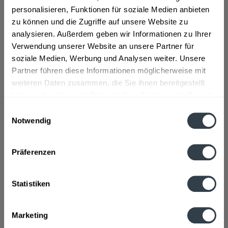
personalisieren, Funktionen für soziale Medien anbieten
0,75l"
zu können und die Zugriffe auf unsere Website zu
"Ganz still und doch so lebendig  so schmeckt Aquintéll
analysieren. Außerdem geben wir Informationen zu Ihrer
Naturelle, das natürliche Mineralwasser ganz ohne
Verwendung unserer Website an unsere Partner für
Kohlensäure. Ideal für Vieltrinker, solche, die es werden
soziale Medien, Werbung und Analysen weiter. Unsere
wollen und natürlich auch für alle anderen. Aquintéll
Partner führen diese Informationen möglicherweise mit
Naturelle ist der pure Durstlöscher mit dem frischen
weiteren Daten zusammen, die Sie ihnen bereitgestellt
Geschmack" so der Hersteller.
haben oder die sie im Rahmen Ihrer Nutzung der Dienste
gesammelt haben.
Einwilligungsauswahl
Material:
Glas - Mehrweg
Notwendig
Flaschengröße:
0,7 - 0,75 l
Datenschutzbestimmungen
Fragen zum Artikel?
Präferenzen
Weitere Artikel von Sinalco
Zutaten und Allergene
Natürliches Mineralwasser ohne Kohlensäure
mehr
Statistiken
Natürliches Mineralwasser ohne Kohlensäure
Anmerkung: Sofern Allergene vorhanden sind, sind diese
Marketing
mittels Großbuchstaben besonders hervorgehoben