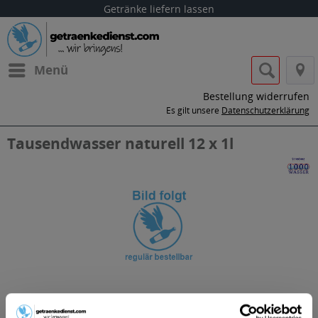
Getränke liefern lassen
Menü
Bestellung widerrufen
Es gilt unsere
Datenschutzerklärung
Tausendwasser naturell 12 x 1l