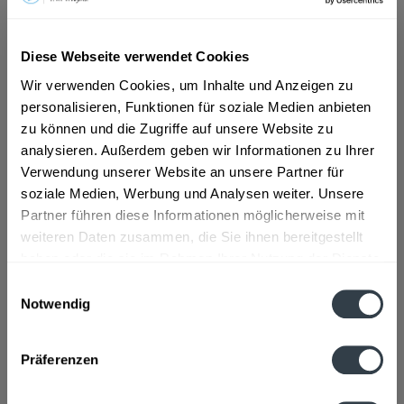
ab 101,01 € *
Diese Webseite verwendet Cookies
Inhalt:
12 Liter (8,42 € * / 1 Liter)
Wir verwenden Cookies, um Inhalte und Anzeigen zu
inkl. MwSt.
ggf. zzgl. Erschwerniszuschlag
personalisieren, Funktionen für soziale Medien anbieten
Vorrätig
MEHRWEG
zu können und die Zugriffe auf unsere Website zu
analysieren. Außerdem geben wir Informationen zu Ihrer
+3,30 € Pfand
Verwendung unserer Website an unsere Partner für
soziale Medien, Werbung und Analysen weiter. Unsere
In den
Warenkorb
Partner führen diese Informationen möglicherweise mit
weiteren Daten zusammen, die Sie ihnen bereitgestellt
Artikel-Nr.:
33963
haben oder die sie im Rahmen Ihrer Nutzung der Dienste
Verfügbar in:
gesammelt haben.
Einwilligungsauswahl
Notwendig
Beschreibung
Datenschutzbestimmungen
mehr
Präferenzen
Zutaten und Allergene