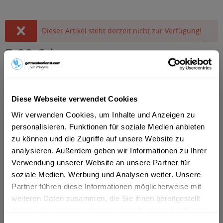
Dieser Artikel steht derzeit nicht zur Verfügung!
5,99 € *
Inhalt:
10 Liter (0,60 € * / 1 Liter)
inkl. MwSt.
ggf. zzgl. Erschwerniszuschlag
Derzeit nicht verfügbar.
MEHRWEG
Diese Webseite verwendet Cookies
+3,10 € Pfand
Wir verwenden Cookies, um Inhalte und Anzeigen zu
personalisieren, Funktionen für soziale Medien anbieten
zu können und die Zugriffe auf unsere Website zu
Artikel-Nr.:
10002
analysieren. Außerdem geben wir Informationen zu Ihrer
Verwendung unserer Website an unsere Partner für
Beschreibung
soziale Medien, Werbung und Analysen weiter. Unsere
"Alles geben, Ziele erreichen, Regeneration starten! Dafür
Partner führen diese Informationen möglicherweise mit
genau richtig: Ein kühles ERDINGER...
mehr
weiteren Daten zusammen, die Sie ihnen bereitgestellt
haben oder die sie im Rahmen Ihrer Nutzung der Dienste
Zutaten und Allergene
gesammelt haben.