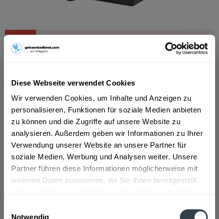
Dieser Artikel steht derzeit nicht zur Verfügung!
16,99 € *
Inhalt:
10 Liter (1,70 € * / 1 Liter)
Diese Webseite verwendet Cookies
inkl. MwSt.
ggf. zzgl. Erschwerniszuschlag
Derzeit nicht verfügbar.
Wir verwenden Cookies, um Inhalte und Anzeigen zu
MEHRWEG
personalisieren, Funktionen für soziale Medien anbieten
zu können und die Zugriffe auf unsere Website zu
+3,10 € Pfand
analysieren. Außerdem geben wir Informationen zu Ihrer
Verwendung unserer Website an unsere Partner für
Artikel-Nr.:
10025
soziale Medien, Werbung und Analysen weiter. Unsere
Partner führen diese Informationen möglicherweise mit
Beschreibung
weiteren Daten zusammen, die Sie ihnen bereitgestellt
"Franziskaner Hefe-Weissbier Naturtrüb ist ein natürlicher
haben oder die sie im Rahmen Ihrer Nutzung der Dienste
und eleganter Weissbierprotagonist...
mehr
gesammelt haben.
Einwilligungsauswahl
Notwendig