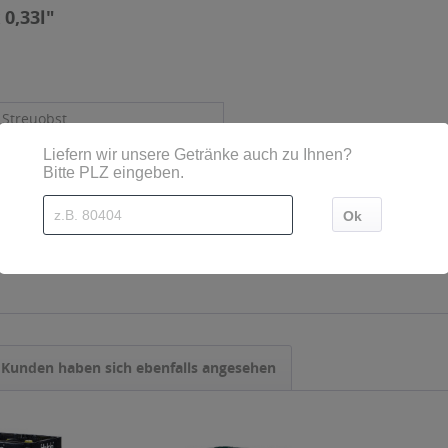
 0,33l"
, Streuobst
- Mehrweg
,33 l
Kunden haben sich ebenfalls angesehen