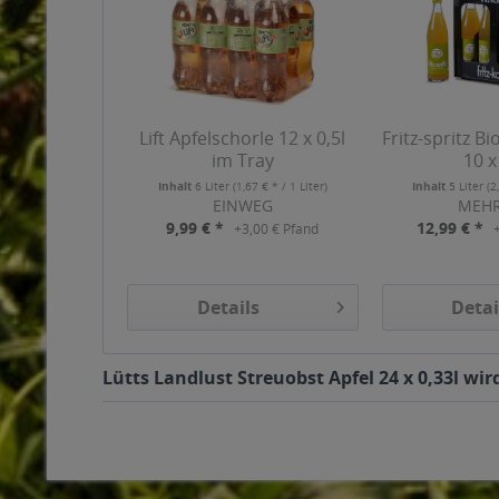
Lift Apfelschorle 12 x 0,5l
Fritz-spritz B
im Tray
10 x
Inhalt
6 Liter
(1,67 € * / 1 Liter)
Inhalt
5 Liter
(2
EINWEG
MEH
9,99 € *
12,99 € *
+3,00 € Pfand
Details
Detai
Lütts Landlust Streuobst Apfel 24 x 0,33l wi