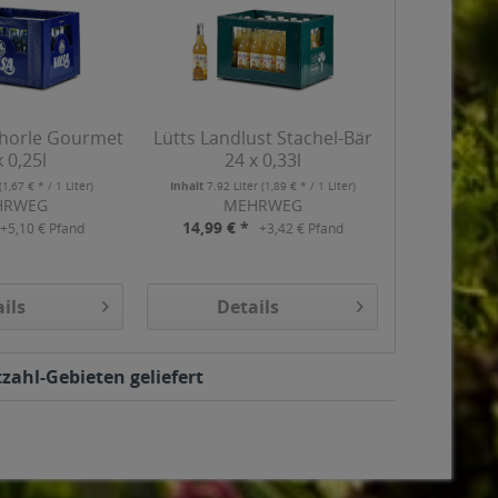
chorle Gourmet
Lütts Landlust Stachel-Bär
x 0,25l
24 x 0,33l
(1,67 € * / 1 Liter)
Inhalt
7.92 Liter
(1,89 € * / 1 Liter)
HRWEG
MEHRWEG
14,99 € *
+5,10 € Pfand
+3,42 € Pfand
ils
Details
zahl-Gebieten geliefert