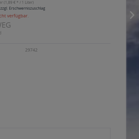
er (1,89 € * / 1 Liter)
 zzgl. Erschwerniszuschlag
cht verfügbar.
WEG
d
29742