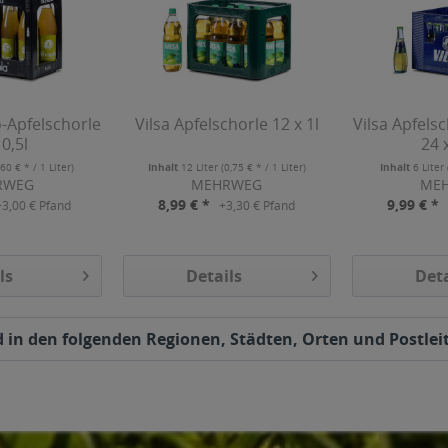
io-Apfelschorle
Vilsa Apfelschorle 12 x 1l
Vilsa Apfels
 0,5l
24 
,60 € * / 1 Liter)
Inhalt
12 Liter
(0,75 € * / 1 Liter)
Inhalt
6 Liter
RWEG
MEHRWEG
ME
8,99 € *
9,99 € *
+3,00 € Pfand
+3,30 € Pfand
ls
Details
Deta
rd in den folgenden Regionen, Städten, Orten und Postleit