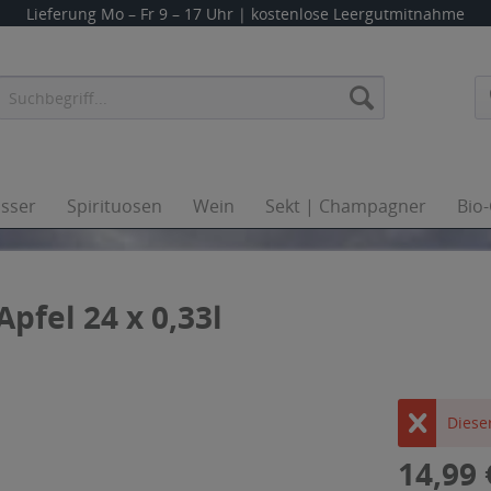
Lieferung
Mo – Fr 9 – 17 Uhr
| kostenlose Leergutmitnahme
sser
Spirituosen
Wein
Sekt | Champagner
Bio
pfel 24 x 0,33l
Dieser
14,99 