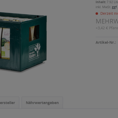
Inhalt:
7.92 Lit
inkl. MwSt.
ggf.
Derzeit ni
MEHR
+3,42 € Pfan
Artikel-Nr.:
ersteller
Nährwertangaben