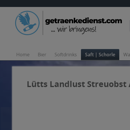
Home
Bier
Softdrinks
Saft | Schorle
Wa
Lütts Landlust Streuobst A