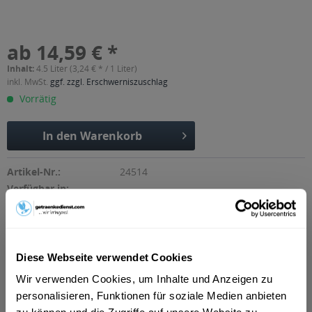
ab 14,59 € *
Inhalt:
4.5 Liter (3,24 € * / 1 Liter)
inkl. MwSt.
ggf. zzgl. Erschwerniszuschlag
Vorrätig
In den
Warenkorb
Artikel-Nr.:
24514
Verfügbar in:
Beschreibung
mehr
"Dresdner Striezel Mehrfrucht-Glühwein 6 x
Diese Webseite verwendet Cookies
0,75l"
Wir verwenden Cookies, um Inhalte und Anzeigen zu
personalisieren, Funktionen für soziale Medien anbieten
Flaschengröße:
0,7 - 0,75 l