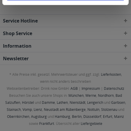
Service Hotline
Shop Service
Information
Newsletter
* Alle Preise inkl. gesetzl. Mehrwertsteuer und ggf. zzgl.
Lieferkosten
,
wenn nicht anders beschrieben
Webseitenbetreiber: Drink now GmbH:
AGB
|
Impressum
|
Datenschutz
Besuchen Sie auch unsere Shops in:
München
,
Werne
,
Nordhorn
,
Bad
Salzuflen
,
Hörstel
und
Damme
,
Lathen
,
Nienstädt
,
Lengerich
und
Garbsen
,
Stainach
,
Vomp
,
Lienz
,
Neustadt am Rübenberge
,
Nottuln
,
Stolzenau
und
Obernkirchen
,
Augsburg
und
Hamburg
,
Berlin
,
Düsseldorf
,
Erfurt
,
Mainz
sowie
Frankfurt
. Übersicht aller
Liefergebiete