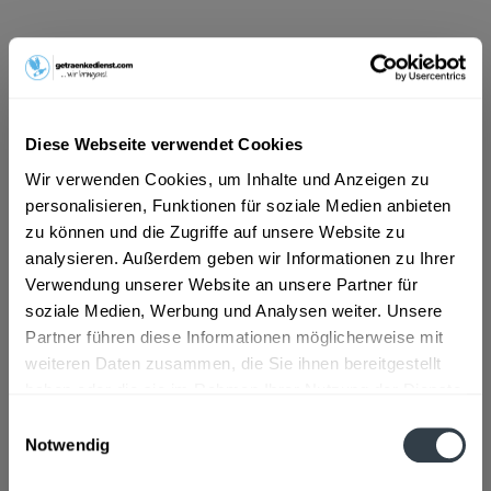
ab 4,69 € *
Inhalt:
0.75 Liter (6,25 € * / 1 Liter)
inkl. MwSt.
ggf. zzgl. Erschwerniszuschlag
Vorrätig
Diese Webseite verwendet Cookies
Wir verwenden Cookies, um Inhalte und Anzeigen zu
In den
Warenkorb
personalisieren, Funktionen für soziale Medien anbieten
zu können und die Zugriffe auf unsere Website zu
Artikel-Nr.:
25737
analysieren. Außerdem geben wir Informationen zu Ihrer
Verfügbar in:
Verwendung unserer Website an unsere Partner für
soziale Medien, Werbung und Analysen weiter. Unsere
Beschreibung
mehr
Partner führen diese Informationen möglicherweise mit
weiteren Daten zusammen, die Sie ihnen bereitgestellt
"Fürstenfass Verrenberger Lindelberg Rosé
haben oder die sie im Rahmen Ihrer Nutzung der Dienste
trocken QW 0,75l"
gesammelt haben.
Einwilligungsauswahl
Notwendig
Flaschengröße:
0,7 - 0,75 l
Datenschutzbestimmungen