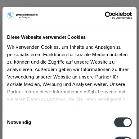
ab 31,29 € *
Inhalt:
6 Liter (5,22 € * / 1 Liter)
inkl. MwSt.
ggf. zzgl. Erschwerniszuschlag
Vorrätig
Diese Webseite verwendet Cookies
Wir verwenden Cookies, um Inhalte und Anzeigen zu
In den
Warenkorb
personalisieren, Funktionen für soziale Medien anbieten
zu können und die Zugriffe auf unsere Website zu
analysieren. Außerdem geben wir Informationen zu Ihrer
Artikel-Nr.:
24055
Verwendung unserer Website an unsere Partner für
Verfügbar in:
soziale Medien, Werbung und Analysen weiter. Unsere
Beschreibung
Partner führen diese Informationen möglicherweise mit
mehr
weiteren Daten zusammen, die Sie ihnen bereitgestellt
haben oder die sie im Rahmen Ihrer Nutzung der Dienste
"Côtes du Roussillon AOP 6 x 1l"
gesammelt haben.
Einwilligungsauswahl
Notwendig
Flaschengröße:
1 - 1,5 l
Datenschutzbestimmungen
Fragen zum Artikel?