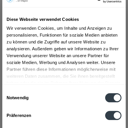
ab 5,29 € *
Diese Webseite verwendet Cookies
Inhalt:
0.75 Liter (7,05 € * / 1 Liter)
inkl. MwSt.
ggf. zzgl. Erschwerniszuschlag
Wir verwenden Cookies, um Inhalte und Anzeigen zu
Vorrätig
personalisieren, Funktionen für soziale Medien anbieten
zu können und die Zugriffe auf unsere Website zu
analysieren. Außerdem geben wir Informationen zu Ihrer
In den
Warenkorb
Verwendung unserer Website an unsere Partner für
soziale Medien, Werbung und Analysen weiter. Unsere
Artikel-Nr.:
28090
Partner führen diese Informationen möglicherweise mit
Verfügbar in:
weiteren Daten zusammen, die Sie ihnen bereitgestellt
haben oder die sie im Rahmen Ihrer Nutzung der Dienste
Beschreibung
gesammelt haben.
Einwilligungsauswahl
mehr
Notwendig
Datenschutzbestimmungen
Zutaten und Allergene
Präferenzen
Enthält SULFITE
mehr