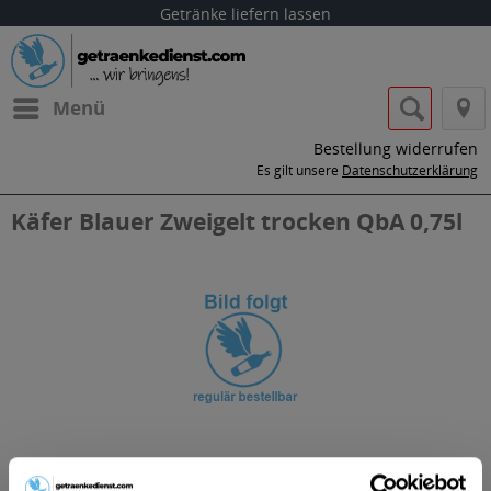
Getränke liefern lassen
Menü
Bestellung widerrufen
Es gilt unsere
Datenschutzerklärung
Käfer Blauer Zweigelt trocken QbA 0,75l