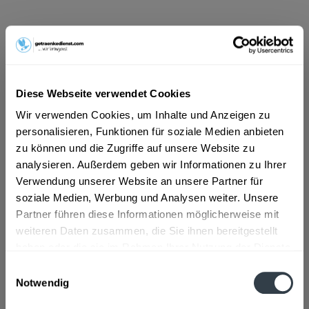
ab 13,49 € *
Inhalt:
0.75 Liter (17,99 € * / 1 Liter)
inkl. MwSt.
ggf. zzgl. Erschwerniszuschlag
Vorrätig
Diese Webseite verwendet Cookies
Wir verwenden Cookies, um Inhalte und Anzeigen zu
In den
Warenkorb
personalisieren, Funktionen für soziale Medien anbieten
zu können und die Zugriffe auf unsere Website zu
Artikel-Nr.:
30785
analysieren. Außerdem geben wir Informationen zu Ihrer
Verfügbar in:
Verwendung unserer Website an unsere Partner für
soziale Medien, Werbung und Analysen weiter. Unsere
Beschreibung
Partner führen diese Informationen möglicherweise mit
mehr
weiteren Daten zusammen, die Sie ihnen bereitgestellt
haben oder die sie im Rahmen Ihrer Nutzung der Dienste
"Oberkircher Vinum Nobile Cabernet
gesammelt haben.
Sauvignon Qualitätswein trocken im
Einwilligungsauswahl
Barrique gereift 0,75l"
Notwendig
Datenschutzbestimmungen
Flaschengröße:
0,7 - 0,75 l