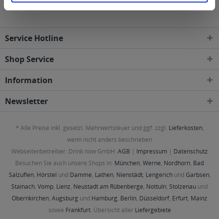
Service Hotline
Shop Service
Information
Newsletter
* Alle Preise inkl. gesetzl. Mehrwertsteuer und ggf. zzgl.
Lieferkosten
,
wenn nicht anders beschrieben
Webseitenbetreiber: Drink now GmbH:
AGB
|
Impressum
|
Datenschutz
Besuchen Sie auch unsere Shops in:
München
,
Werne
,
Nordhorn
,
Bad
Salzuflen
,
Hörstel
und
Damme
,
Lathen
,
Nienstädt
,
Lengerich
und
Garbsen
,
Stainach
,
Vomp
,
Lienz
,
Neustadt am Rübenberge
,
Nottuln
,
Stolzenau
und
Obernkirchen
,
Augsburg
und
Hamburg
,
Berlin
,
Düsseldorf
,
Erfurt
,
Mainz
sowie
Frankfurt
. Übersicht aller
Liefergebiete