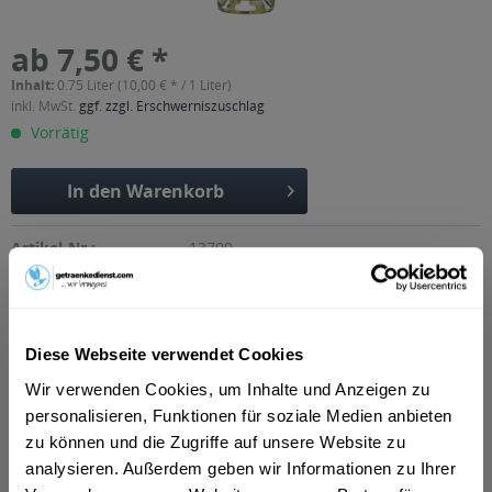
ab 7,50 € *
Inhalt:
0.75 Liter (10,00 € * / 1 Liter)
inkl. MwSt.
ggf. zzgl. Erschwerniszuschlag
Vorrätig
In den
Warenkorb
Artikel-Nr.:
13799
Verfügbar in:
München
,
Düsseldorf
,
Rosenheim
,
Hilden
,
Freising
,
Dachau
,
Erkrath
,
Germering
,
Erding
,
Unterschleißheim
,
Olching
,
Geretsried
,
Unterhaching
,
Starnberg
,
Vaterstetten
,
Karlsfeld
,
Diese Webseite verwendet Cookies
Ottobrunn
,
Puchheim
,
Haar
,
Gauting
Wir verwenden Cookies, um Inhalte und Anzeigen zu
Beschreibung
personalisieren, Funktionen für soziale Medien anbieten
mehr
zu können und die Zugriffe auf unsere Website zu
"Fritz Müller alkoholfrei 0,75l"
analysieren. Außerdem geben wir Informationen zu Ihrer