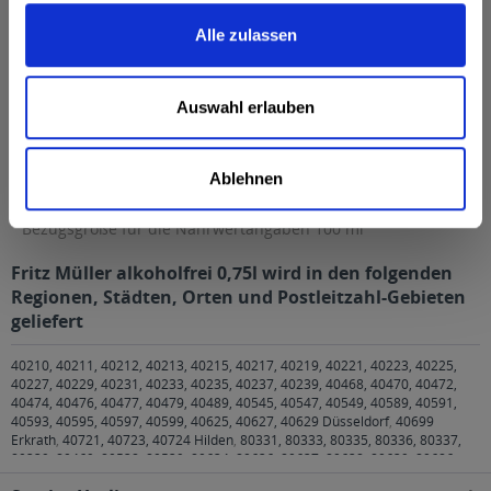
Brennwert 1 kcal / 4 g Kohlenhydrate 8,6 g davon Zucker 8,6 g
Enthält...
mehr
Alle zulassen
Brennwert
1 kcal / 4 g
Kohlenhydrate
8,6 g
Auswahl erlauben
davon Zucker
8,6 g
Enthält geringfügige Mengen von Fett, gesättigten
Ablehnen
Fettsäuren, Eiweiß und Salz
Anmerkung: Sofern nicht anders angegeben, ist die
Bezugsgröße für die Nährwertangaben 100 ml
Fritz Müller alkoholfrei 0,75l wird in den folgenden
Regionen, Städten, Orten und Postleitzahl-Gebieten
geliefert
40210, 40211, 40212, 40213, 40215, 40217, 40219, 40221, 40223, 40225,
40227, 40229, 40231, 40233, 40235, 40237, 40239, 40468, 40470, 40472,
40474, 40476, 40477, 40479, 40489, 40545, 40547, 40549, 40589, 40591,
40593, 40595, 40597, 40599, 40625, 40627, 40629 Düsseldorf
,
40699
Erkrath
,
40721, 40723, 40724 Hilden
,
80331, 80333, 80335, 80336, 80337,
80339, 80469, 80538, 80539, 80634, 80636, 80637, 80638, 80639, 80686,
80687, 80689, 80796, 80797, 80798, 80799, 80801, 80802, 80803, 80804,