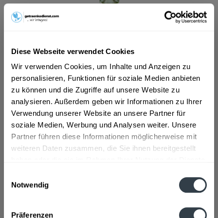
ab 5,99 € *
Inhalt:
0.75 Liter (7,99 € * / 1 Liter)
inkl. MwSt.
ggf. zzgl. Erschwerniszuschlag
Diese Webseite verwendet Cookies
Vorrätig
Wir verwenden Cookies, um Inhalte und Anzeigen zu
personalisieren, Funktionen für soziale Medien anbieten
In den
Warenkorb
zu können und die Zugriffe auf unsere Website zu
analysieren. Außerdem geben wir Informationen zu Ihrer
Artikel-Nr.:
36494
Verwendung unserer Website an unsere Partner für
Verfügbar in:
soziale Medien, Werbung und Analysen weiter. Unsere
Partner führen diese Informationen möglicherweise mit
Beschreibung
weiteren Daten zusammen, die Sie ihnen bereitgestellt
"Trockener Weißwein, frisch, fruchtig und aromatisch,
haben oder die sie im Rahmen Ihrer Nutzung der Dienste
perfekt zu leichten Gerichten. Geschmack:...
mehr
gesammelt haben.
Einwilligungsauswahl
Notwendig
Zutaten und Allergene
Datenschutzbestimmungen
Enthält SULFITE
mehr
Präferenzen