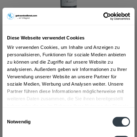
ab 15,99 € *
Inhalt:
0.75 Liter (21,32 € * / 1 Liter)
inkl. MwSt.
ggf. zzgl. Erschwerniszuschlag
Diese Webseite verwendet Cookies
Vorrätig
Wir verwenden Cookies, um Inhalte und Anzeigen zu
personalisieren, Funktionen für soziale Medien anbieten
In den
Warenkorb
zu können und die Zugriffe auf unsere Website zu
analysieren. Außerdem geben wir Informationen zu Ihrer
Artikel-Nr.:
13593
Verwendung unserer Website an unsere Partner für
Verfügbar in:
soziale Medien, Werbung und Analysen weiter. Unsere
Partner führen diese Informationen möglicherweise mit
Beschreibung
weiteren Daten zusammen, die Sie ihnen bereitgestellt
mehr
haben oder die sie im Rahmen Ihrer Nutzung der Dienste
"Sauvignon Blanc Master D.Q.Weingut
gesammelt haben.
Einwilligungsauswahl
Studier 0,75l"
Notwendig
Datenschutzbestimmungen
Flaschengröße:
0,7 - 0,75 l