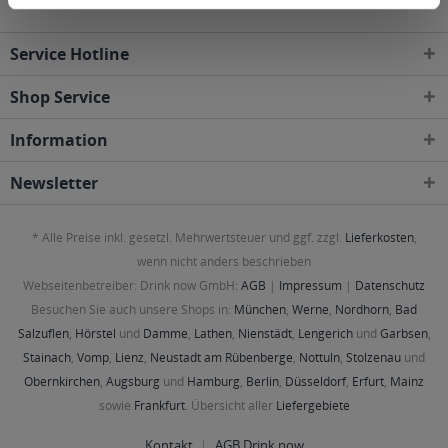
Service Hotline
Shop Service
Information
Newsletter
* Alle Preise inkl. gesetzl. Mehrwertsteuer und ggf. zzgl.
Lieferkosten
,
wenn nicht anders beschrieben
Webseitenbetreiber: Drink now GmbH:
AGB
|
Impressum
|
Datenschutz
Besuchen Sie auch unsere Shops in:
München
,
Werne
,
Nordhorn
,
Bad
Salzuflen
,
Hörstel
und
Damme
,
Lathen
,
Nienstädt
,
Lengerich
und
Garbsen
,
Stainach
,
Vomp
,
Lienz
,
Neustadt am Rübenberge
,
Nottuln
,
Stolzenau
und
Obernkirchen
,
Augsburg
und
Hamburg
,
Berlin
,
Düsseldorf
,
Erfurt
,
Mainz
sowie
Frankfurt
. Übersicht aller
Liefergebiete
Kontakt
AGB Drink now