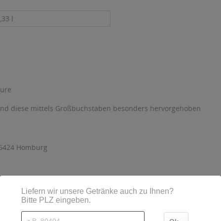
,33 l
äure
sind diese mittels Großbuchstaben besonders hervorgehoben
 66424 Homburg