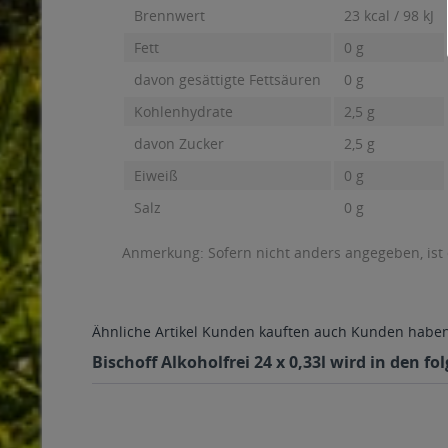
Brennwert
23 kcal / 98 kJ
Fett
0 g
davon gesättigte Fettsäuren
0 g
Kohlenhydrate
2,5 g
davon Zucker
2,5 g
Eiweiß
0 g
Salz
0 g
Anmerkung: Sofern nicht anders angegeben, ist
Ähnliche Artikel
Kunden kauften auch
Kunden haben 
Bischoff Alkoholfrei 24 x 0,33l wird in den f