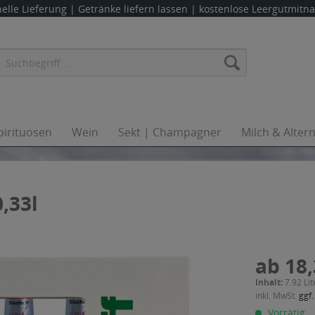
elle Lieferung |
Getränke liefern lassen
| kostenlose Leergutmit
pirituosen
Wein
Sekt | Champagner
Milch & Alter
0,33l
ab 18,
Inhalt:
7.92 Lit
inkl. MwSt.
ggf.
Vorrätig