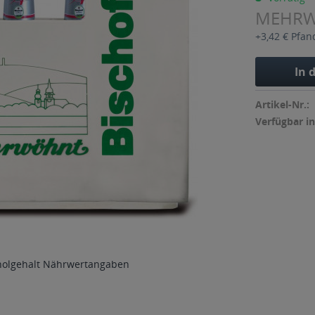
MEHR
+3,42 € Pfan
In 
Artikel-Nr.:
Verfügbar in
holgehalt
Nährwertangaben