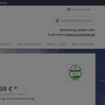
nahme
Service/Hilfe
Wähle Deine Stadt!
Bestellung widerrufen
Es gilt unsere
Datenschutzerklärung
nativen
Bio-Getränke
Milch | Eis
Mischkästen
Ha
39 € *
er (2,32 € * / 1 Liter)
 zzgl. Erschwerniszuschlag