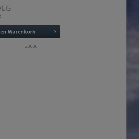
WEG
d
den
Warenkorb
23036
: