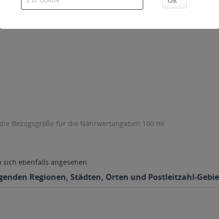
 die Bezugsgröße für die Nährwertangaben 100 ml
sich ebenfalls angesehen
olgenden Regionen, Städten, Orten und Postleitzahl-Gebie