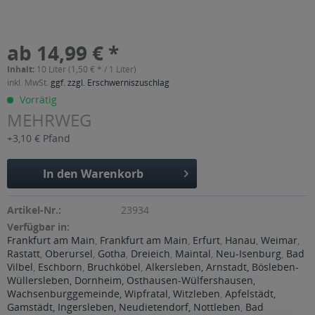
ab 14,99 € *
Inhalt:
10 Liter (1,50 € * / 1 Liter)
inkl. MwSt.
ggf. zzgl. Erschwerniszuschlag
Vorrätig
MEHRWEG
+3,10 € Pfand
In den
Warenkorb
Artikel-Nr.:
23934
Verfügbar in:
Frankfurt am Main
,
Frankfurt am Main
,
Erfurt
,
Hanau
,
Weimar
,
Rastatt
,
Oberursel
,
Gotha
,
Dreieich
,
Maintal
,
Neu-Isenburg
,
Bad
Vilbel
,
Eschborn
,
Bruchköbel
,
Alkersleben, Arnstadt, Bösleben-
Wüllersleben, Dornheim, Osthausen-Wülfershausen,
Wachsenburggemeinde, Wipfratal, Witzleben
,
Apfelstädt,
Gamstädt, Ingersleben, Neudietendorf, Nottleben
,
Bad