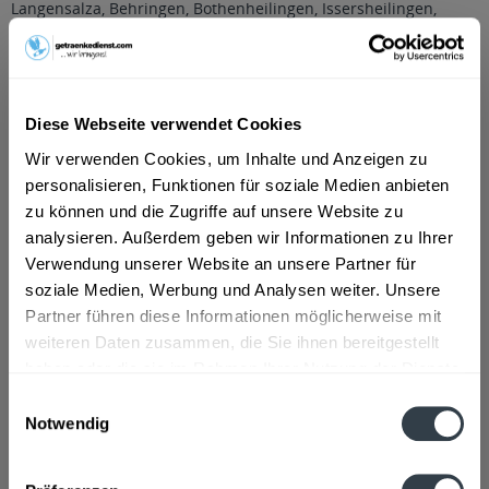
Langensalza, Behringen, Bothenheilingen, Issersheilingen,
Kirchheilingen, Kleinwelsbach, Mülverstedt, Neunheilingen,
Schönstedt, Sundhausen, Tottleben, Weberstedt
,
Ballstädt,
Brüheim, Bufleben, Ebenheim, Emleben, Eschenbergen,
Friedrichswerth, Friemar, Goldbach, Grabsleben,
Günthersleben, Haina, Hochheim, Molschleben, Mühlberg,
Diese Webseite verwendet Cookies
Pferdingsleben, Remstädt, Schwabhaus
,
Bechstedtstraß,
Daasdorf am Berge, Hopfgarten, Isseroda, Niederzimmern,
Wir verwenden Cookies, um Inhalte und Anzeigen zu
Nohra, Ottstedt am Berge, Utzberg
,
Bienstädt, Dachwig,
personalisieren, Funktionen für soziale Medien anbieten
Döllstädt, Gierstädt/Kleinfahner, Großfahner, Zimmernsupra
zu können und die Zugriffe auf unsere Website zu
Beschreibung
analysieren. Außerdem geben wir Informationen zu Ihrer
mehr
Verwendung unserer Website an unsere Partner für
soziale Medien, Werbung und Analysen weiter. Unsere
"Clausthaler Alkoholfrei Naturtrüb 20 x 0,5l"
Partner führen diese Informationen möglicherweise mit
weiteren Daten zusammen, die Sie ihnen bereitgestellt
Material:
Glas - Mehrweg
haben oder die sie im Rahmen Ihrer Nutzung der Dienste
Flaschengröße:
0,5 l
gesammelt haben.
Einwilligungsauswahl
Notwendig
Fragen zum Artikel?
Datenschutzbestimmungen
Weitere Artikel von Clausthaler
Zutaten und Allergene