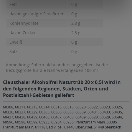
Fett
0 g
davon gesättigte Fettsäuren
0 g
Kohlenhydrate
2,8 g
davon Zucker
2,8 g
Eiweiß
0 g
Salz
0 g
Anmerkung: Sofern nicht anders angegeben, ist die
Bezugsgröße für die Nährwertangaben 100 ml
Clausthaler Alkoholfrei Naturtrüb 20 x 0,5l wird in
den folgenden Regionen, Städten, Orten und
Postleitzahl-Gebieten geliefert
60308, 60311, 60313, 60314, 60316, 60318, 60320, 60322, 60323, 60325,
60326, 60327, 60329, 60385, 60386, 60388, 60389, 60431, 60433, 60435,
60437, 60438, 60439, 60486, 60487, 60488, 60489, 60528, 60529, 60594,
60596, 60598, 60599, 65933, 65934, 65936 Frankfurt am Main
,
60385
Frankfurt am Main
,
61118 Bad Vilbel
,
61440 Oberursel
,
61449 Steinbach